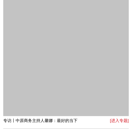
专访丨无限极（中国）有限公司河南分公司负责人李杨：
[进入专题]
人生无极限
访谈