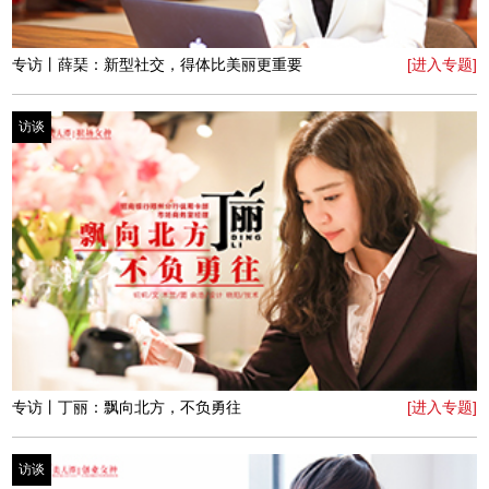
访谈
专访丨慕颜美妆创始人赵芳 指尖上的造梦师
[进入专题]
访谈