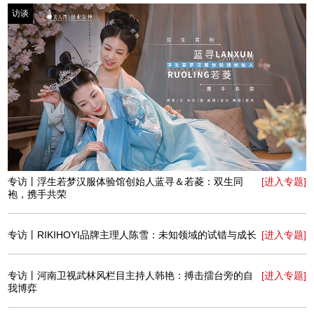
访谈
专访丨浮生若梦汉服体验馆创始人蓝寻＆若菱：双生同
[进入专题]
袍，携手共荣
访谈