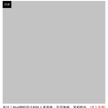
专访丨京焦一组列车长郑虹：和铁路一起长大的孩子
[进入专题]
访谈