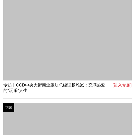
梦未熄，诗酒趁年华
访谈