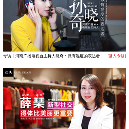
专访丨95后双胞胎楚俏组合：楚俏依旧芳华
[进入专题]
访谈
专访丨 鹿先生奇遇记
[进入专题]