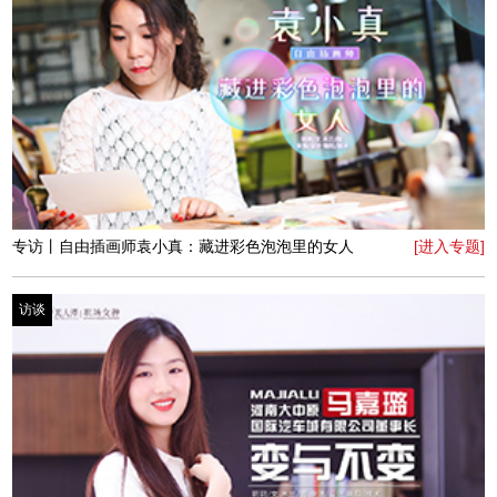
专访丨新星滙创始人金鑫：一个芭蕾舞者的新作品
[进入专题]
访谈
专访丨北京中天美澳国际教育河南分公司总经理宋姿宁：
[进入专题]