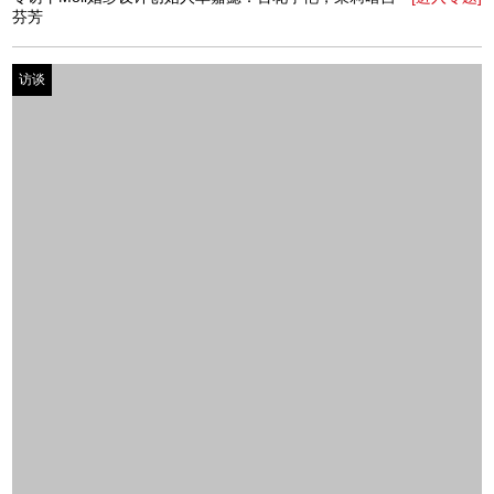
专访丨河南卫视天气预报主持人吴江楠：向内认知，向外
[进入专题]
行走
访谈