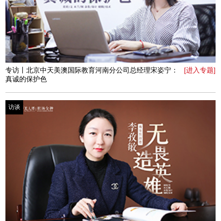
专访丨永昌电力郑州分公司总经理熊慧萍：生命从未停止
[进入专题]
沸腾
访谈
专访丨豆捞坊潮汕牛肉火锅创始人苑嘉益——击破命运的
[进入专题]
突围者