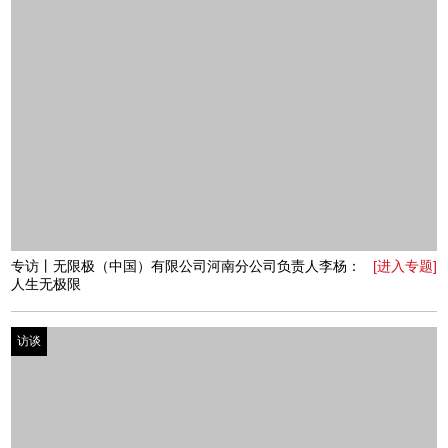
专访丨世嘉定制健身联合创始人朱琳：逆风而上，勇毅笃
访谈
[进入专题]
行
访谈
专访丨郑州红十字蓝天应急救援队：巾帼不让须眉，有需
[进入专题]
要的地方就有蓝天
访谈