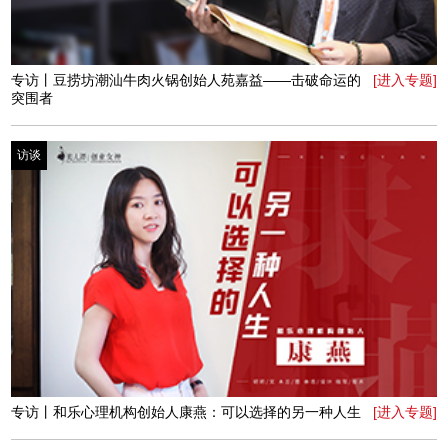
专访丨影视童星郝怡霖：当我成为“小芈姝”之后
[进入专题]
访谈
专访丨胭脂绒创始人张瑢：一路叛逆，一路成长
[进入专题]
访谈