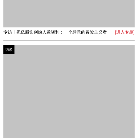
专访丨Moli婚纱设计创始人单嘉懿：百花争艳，茉莉暗自
[进入专题]
芬芳
访谈