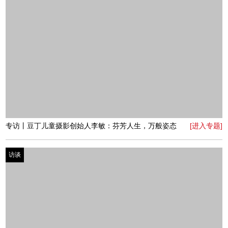
访谈
专访丨安特思库儿童成长馆郑东商业中心馆投资人梁晨：
[进入专题]