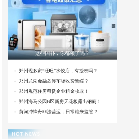
这些国补，你都领了吗？
郑州现多家“旺旺”水饺店，有授权吗？
郑州龙湖金融岛停车场收费暂缓？
郑州规范住房租赁企业租金收取！
郑州海马公园B区新房天花板露出钢筋！
黄河冲锋舟非法营运，日常谁来监管？