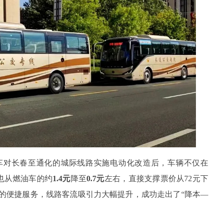
客车对长春至通化的城际线路实施电动化改造后，车辆不仅在
也从燃油车的约
1.4元
降至
0.7元
左右，直接支撑票价从72元下
发车的便捷服务，线路客流吸引力大幅提升，成功走出了“降本—