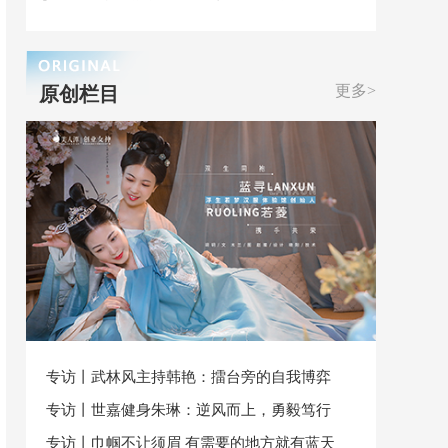
更多>
原创栏目
专访丨武林风主持韩艳：擂台旁的自我博弈
专访丨世嘉健身朱琳：逆风而上，勇毅笃行
专访丨巾帼不让须眉 有需要的地方就有蓝天