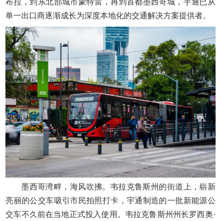
布拉，到东北部城市蒙特雷，再到首都墨西哥城，宇通已从
单一出口商逐渐成长为深度本地化的交通解决方案提供者。
墨西哥湾畔，海风吹拂。韦拉克鲁斯州的街道上，崭新
亮丽的公交车吸引市民拍照打卡，宇通制造的一批新能源公
交车不久前在当地正式投入使用。韦拉克鲁斯州州长罗西奥·