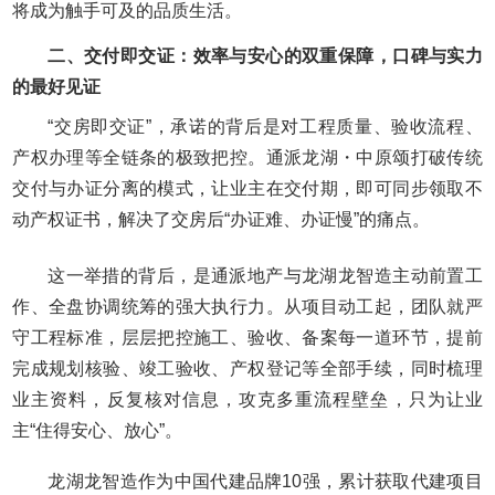
将成为触手可及的品质生活。
二、交付即交证：效率与安心的双重保障，口碑与实力
的最好见证
“交房即交证”，承诺的背后是对工程质量、验收流程、
产权办理等全链条的极致把控。通派龙湖・中原颂打破传统
交付与办证分离的模式，让业主在交付期，即可同步领取不
动产权证书，解决了交房后“办证难、办证慢”的痛点。
这一举措的背后，是通派地产与龙湖龙智造主动前置工
作、全盘协调统筹的强大执行力。从项目动工起，团队就严
守工程标准，层层把控施工、验收、备案每一道环节，提前
完成规划核验、竣工验收、产权登记等全部手续，同时梳理
业主资料，反复核对信息，攻克多重流程壁垒，只为让业
主“住得安心、放心”。
龙湖龙智造作为中国代建品牌10强，累计获取代建项目