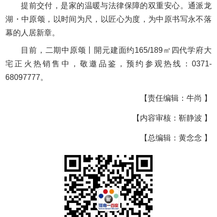
提前交付，是家的温暖与法律保障的双重安心。通派龙
湖・中原颂，以时间为尺，以匠心为度，为中原书写永不落
幕的人居新章。
目前，二期中原颂丨開元建面约165/189㎡四代学府大
宅正火热销售中，敬邀品鉴，预约参观热线：0371-
68097777。
【责任编辑：牛尚 】
【内容审核：靳静波 】
【总编辑：黄念念 】