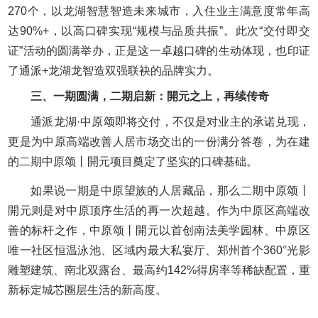
270个，以龙湖智慧智造未来城市，入住业主满意度常年高
达90%+，以高口碑实现“规模与品质共振”。此次“交付即交
证”活动的圆满举办，正是这一卓越口碑的生动体现，也印证
了通派+龙湖龙智造双强联袂的品牌实力。
三、一期圆满，二期启新：開元之上，再续传奇
通派龙湖·中原颂即将交付，不仅是对业主的承诺兑现，
更是为中原高端改善人居市场交出的一份满分答卷，为在建
的二期中原颂丨開元项目奠定了坚实的口碑基础。
如果说一期是中原望族的人居藏品，那么二期中原颂丨
開元则是对中原顶序生活的再一次超越。作为中原区高端改
善的标杆之作，中原颂丨開元以首创南法美学园林、中原区
唯一社区恒温泳池、区域内最大私宴厅、郑州首个360°光影
雕塑建筑、南北双露台、最高约142%得房率等稀缺配置，重
新标定城芯圈层生活的新高度。