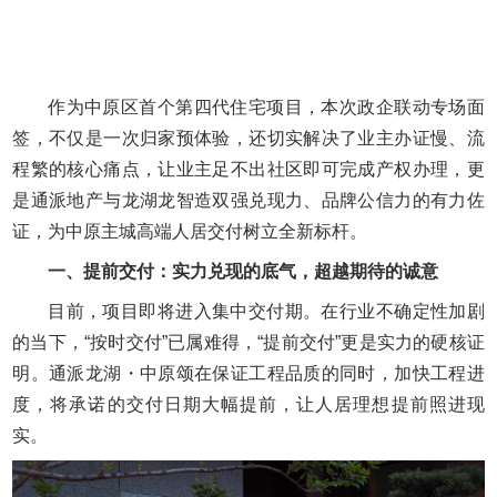
作为中原区首个第四代住宅项目，本次政企联动专场面
签，不仅是一次归家预体验，还切实解决了业主办证慢、流
程繁的核心痛点，让业主足不出社区即可完成产权办理，更
是通派地产与龙湖龙智造双强兑现力、品牌公信力的有力佐
证，为中原主城高端人居交付树立全新标杆。
一、提前交付：实力兑现的底气，超越期待的诚意
目前，项目即将进入集中交付期。在行业不确定性加剧
的当下，“按时交付”已属难得，“提前交付”更是实力的硬核证
明。通派龙湖・中原颂在保证工程品质的同时，加快工程进
度，将承诺的交付日期大幅提前，让人居理想提前照进现
实。