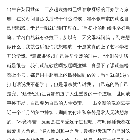
出生在梨园世家，三岁起袁娜就已经咿咿呀呀的开始学习豫
剧，在父母问自己以后想干什么时候，她不假思索的就说自
己想唱戏，于是一唱就唱到了现在。“当初小的时候性格好动
嘛，学习自然就有些拉下，所以有一天父母就问我 ，到底想
做什么，我就告诉他们我想唱戏，于是就真的上了艺术学校
开始学戏。”袁娜讲述起自己最早学戏的理由。 “小时候训练
就是很苦，我们就练软度啊扳腿啊这样，真是下了课就连楼
都上不去，都是用手爬着上的四楼回到宿舍，当时就跟妈妈
打电话说我不想学了，但是母亲就告诉我，自己选的路自己
走完。”这份经历让袁娜知道了人生重要的一个道理，世间成
事终不易，自己要为自己的人生负责。 一出全新的豫剧需要
近一个半月的集中排练，期间的付出和辛苦是常人无法想象
的。“不觉得苦，反而是在享受这个过程吧，有时候睡觉都在
做梦进入角色。”深入豫剧其中之后，袁娜也发现了自己对这