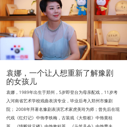
袁娜，一个让人想重新了解豫剧
的女孩儿
袁娜，1989年出生于郑州，5岁即登台为母亲配戏，11岁考
入河南省艺术学校戏曲表演专业，毕业后考入郑州市豫剧
院； 2008年拜著名豫剧表演艺术家虎美玲为师；曾先后在现
代戏《红灯记》中饰李铁梅，古装戏《大祭桩》中饰黄桂
英，《情断状元楼》中饰敫桂英，《斗笠县令》中饰曹夫