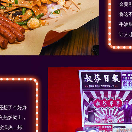
金黄
将这
牛油
让人
还想了个好办
入热炉架上，
软温热—烤