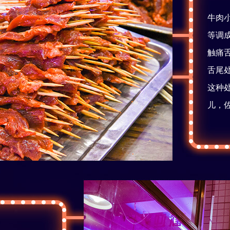
牛肉
等调
触痛
舌尾
这种
儿，