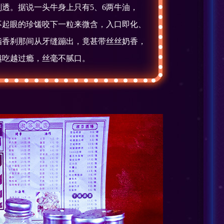
剔透。据说一头牛身上只有5、6两牛油，
不起眼的珍馐咬下一粒来微含，入口即化、
脂香刹那间从牙缝蹦出，竟甚带丝丝奶香，
越吃越过瘾，丝毫不腻口。