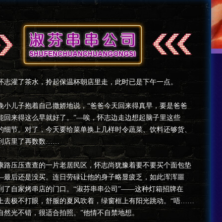
的怀志灌了茶水，拎起保温杯朝店里走，此时已是下午一点。
晚小儿子抱着自己撒娇地说，“爸爸今天回来得真早，要是爸爸
能回来得这么早就好了。”—唉，怀志边走边想起脑子里这些
的细节。对了，今天要给菜单换上几样时令蔬菜、饮料还够货、
到店里了再数数……
康路压压查查的一片老居民区，怀志尚犹豫着要不要买个面包垫
—最后还是没买。连日劳碌让他的身子略显疲乏，如此浑浑噩
到了自家烤串店的门口。“淑芬串串公司”——这种灯箱招牌在
上去极不打眼，舒服的夏风吹着，绿窗框上有阳光跳动。“唔……
自然光不错，很适合拍照。”他情不自禁地想。