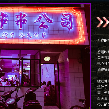
31岁
想起昨
每天都
扰心神
酒得等
绕过健
垫肚子
噩、便
白天看
今儿的