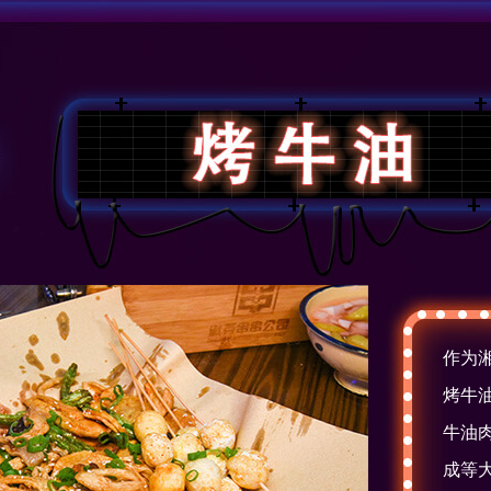
作为
烤牛
牛油
成等大