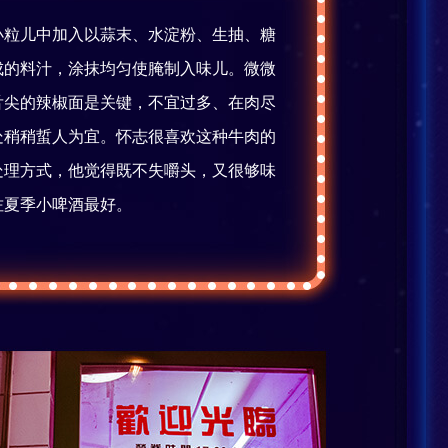
小粒儿中加入以蒜末、水淀粉、生抽、糖
成的料汁，涂抹均匀使腌制入味儿。微微
舌尖的辣椒面是关键，不宜过多、在肉尽
处稍稍蜇人为宜。怀志很喜欢这种牛肉的
处理方式，他觉得既不失嚼头，又很够味
佐夏季小啤酒最好。