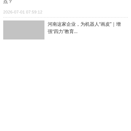
点？
2026-07-01 07:59:12
河南这家企业，为机器人“画皮”｜增
强“四力”教育...
2026-07-01 07:54:42
韩圣淑将出任韩国国务总理
2026-07-01 07:53:05
AI加速争夺C端用户，打车、导航已被最先攻入
2026-07-01 07:49:34
中诚信发布暂停评级制度，评级市场加速挤水分
2026-07-01 07:48:11
陆治原任中华全国总工会党组书记