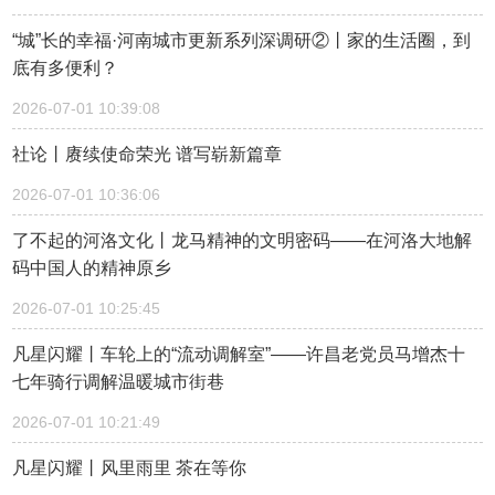
“城”长的幸福·河南城市更新系列深调研②丨家的生活圈，到
底有多便利？
2026-07-01 10:39:08
社论丨赓续使命荣光 谱写崭新篇章
2026-07-01 10:36:06
了不起的河洛文化丨龙马精神的文明密码——在河洛大地解
码中国人的精神原乡
2026-07-01 10:25:45
凡星闪耀丨车轮上的“流动调解室”——许昌老党员马增杰十
七年骑行调解温暖城市街巷
2026-07-01 10:21:49
凡星闪耀丨风里雨里 茶在等你