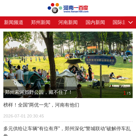
新闻频道
郑州新闻
河南新闻
国内新闻
国际新闻
郑州索河郊野公园，藏不住了！
1
/
5
榜样！全国“两优一先”，河南有他们
2026-07-01 20:30:45
多元供给让车辆“有位有序”，郑州深化“警城联动”破解停车乱