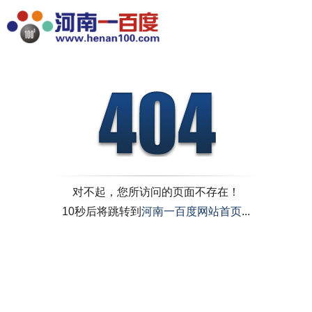
对不起，您所访问的页面不存在！
10秒后将跳转到
河南一百度网站首页
...