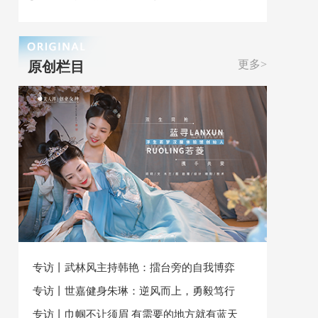
更多>
原创栏目
专访丨武林风主持韩艳：擂台旁的自我博弈
专访丨世嘉健身朱琳：逆风而上，勇毅笃行
专访丨巾帼不让须眉 有需要的地方就有蓝天