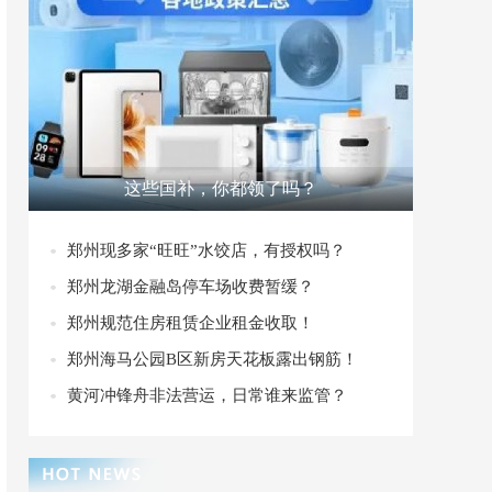
这些国补，你都领了吗？
郑州现多家“旺旺”水饺店，有授权吗？
郑州龙湖金融岛停车场收费暂缓？
郑州规范住房租赁企业租金收取！
郑州海马公园B区新房天花板露出钢筋！
黄河冲锋舟非法营运，日常谁来监管？