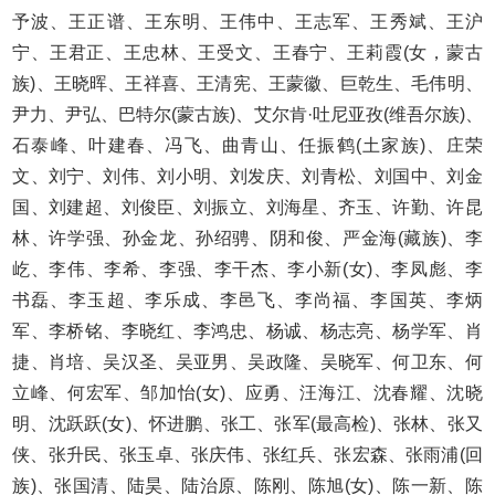
予波、王正谱、王东明、王伟中、王志军、王秀斌、王沪
宁、王君正、王忠林、王受文、王春宁、王莉霞(女，蒙古
族)、王晓晖、王祥喜、王清宪、王蒙徽、巨乾生、毛伟明、
尹力、尹弘、巴特尔(蒙古族)、艾尔肯·吐尼亚孜(维吾尔族)、
石泰峰、叶建春、冯飞、曲青山、任振鹤(土家族)、庄荣
文、刘宁、刘伟、刘小明、刘发庆、刘青松、刘国中、刘金
国、刘建超、刘俊臣、刘振立、刘海星、齐玉、许勤、许昆
林、许学强、孙金龙、孙绍骋、阴和俊、严金海(藏族)、李
屹、李伟、李希、李强、李干杰、李小新(女)、李凤彪、李
书磊、李玉超、李乐成、李邑飞、李尚福、李国英、李炳
军、李桥铭、李晓红、李鸿忠、杨诚、杨志亮、杨学军、肖
捷、肖培、吴汉圣、吴亚男、吴政隆、吴晓军、何卫东、何
立峰、何宏军、邹加怡(女)、应勇、汪海江、沈春耀、沈晓
明、沈跃跃(女)、怀进鹏、张工、张军(最高检)、张林、张又
侠、张升民、张玉卓、张庆伟、张红兵、张宏森、张雨浦(回
族)、张国清、陆昊、陆治原、陈刚、陈旭(女)、陈一新、陈