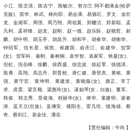
小江、陈文清、陈吉宁、陈敏尔、努尔兰·阿不都满金(哈萨
克族)、苗华、林武、林向阳、易会满、易炼红、罗文、金壮
龙、金湘军、周强、周乃翔、周祖翼、郑栅洁、郑新聪、孟
凡利、孟祥锋、赵龙、赵刚、赵一德、赵乐际、赵晓哲、郝
鹏、胡中明、胡玉亭、胡昌升、胡和平、胡春华、胡衡华、
钟绍军、信长星、侯凯、侯建国、俞庆江、俞建华、贺荣
(女)、贺军科、秦刚、秦树桐、袁华智、袁家军、铁凝(女)、
倪虹、倪岳峰、徐麟、徐西盛、徐忠波、徐起零、徐德清、
殷勇、高翔、高志丹、郭普校、唐仁健、唐登杰、黄铭、黄
强、黄守宏、黄坤明、黄建发、黄晓薇(女)、龚正、常丁
求、庹震、梁言顺、梁惠玲(女)、谌贻琴(女，白族)、董军、
韩俊、韩文秀、景俊海、程丽华(女)、傅华、童建明、谢春
涛、蓝天立(壮族)、蓝佛安、楼阳生、雷凡培、慎海雄、蔡
奇、蔡剑江、裴金佳、潘岳
【责任编辑：牛尚 】