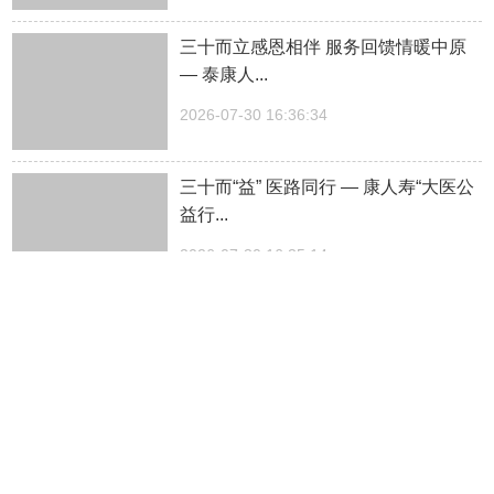
三十而立感恩相伴 服务回馈情暖中原
— 泰康人...
2026-07-30 16:36:34
三十而“益” 医路同行 — 康人寿“大医公
益行...
2026-07-30 16:35:14
中国第一高塔千人陀螺赛｜全球最大四
驱车赛道竞速...
2026-07-30 15:36:38
光影相伴，清凉一夏——郑州银行暑期
星光观影活动...