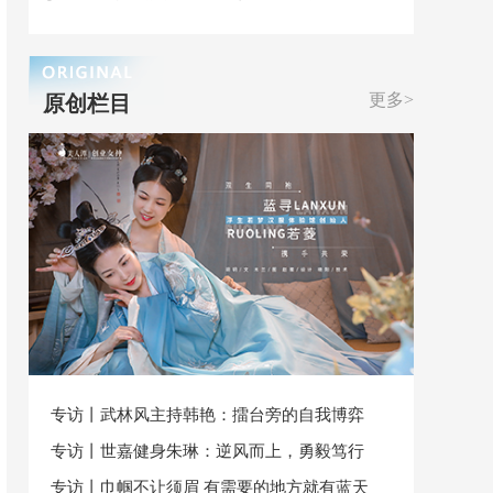
更多>
原创栏目
专访丨武林风主持韩艳：擂台旁的自我博弈
专访丨世嘉健身朱琳：逆风而上，勇毅笃行
专访丨巾帼不让须眉 有需要的地方就有蓝天