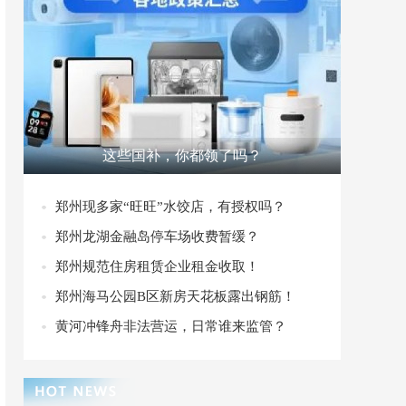
这些国补，你都领了吗？
郑州现多家“旺旺”水饺店，有授权吗？
郑州龙湖金融岛停车场收费暂缓？
郑州规范住房租赁企业租金收取！
郑州海马公园B区新房天花板露出钢筋！
黄河冲锋舟非法营运，日常谁来监管？