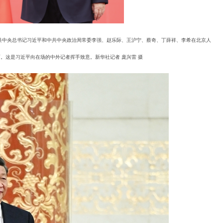
中共中央总书记习近平和中共中央政治局常委李强、赵乐际、王沪宁、蔡奇、丁薛祥、李希在北京人
。这是习近平向在场的中外记者挥手致意。新华社记者 庞兴雷 摄