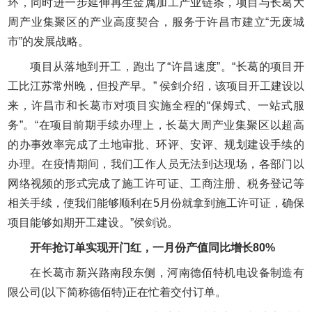
环，同时进一步延伸再生金属加工产业链条，项目与长葛大
周产业集聚区的产业高度契合，服务于许昌市建立“无废城
市”的发展战略。
项目从落地到开工，跑出了“许昌速度”。“长葛的项目开
工比江苏常州晚，但投产早。” 侯剑介绍，该项目开工建设以
来，许昌市和长葛市对项目实施全程的“保姆式、一站式服
务”。“在项目前期手续办理上，长葛大周产业集聚区以超高
的办事效率完成了土地审批、环评、安评、规划建设手续的
办理。在疫情期间，我们工作人员无法到达现场，各部门以
网络视频的形式完成了施工许可证、工商注册、税务登记等
相关手续，使我们能够顺利在5月份就拿到施工许可证，确保
项目能够如期开工建设。”侯剑说。
开年抢订单实现开门红，一月份产值同比增长80%
在长葛市新兴路南段东侧，河南德佰特机电设备制造有
限公司(以下简称德佰特)正在忙着交付订单。