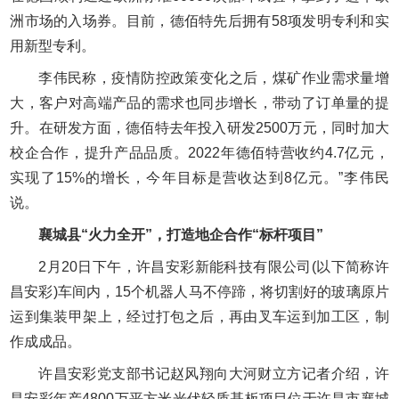
洲市场的入场券。目前，德佰特先后拥有58项发明专利和实
用新型专利。
李伟民称，疫情防控政策变化之后，煤矿作业需求量增
大，客户对高端产品的需求也同步增长，带动了订单量的提
升。在研发方面，德佰特去年投入研发2500万元，同时加大
校企合作，提升产品品质。2022年德佰特营收约4.7亿元，
实现了15%的增长，今年目标是营收达到8亿元。”李伟民
说。
襄城县“火力全开”，打造地企合作“标杆项目”
2月20日下午，许昌安彩新能科技有限公司(以下简称许
昌安彩)车间内，15个机器人马不停蹄，将切割好的玻璃原片
运到集装甲架上，经过打包之后，再由叉车运到加工区，制
作成成品。
许昌安彩党支部书记赵风翔向大河财立方记者介绍，许
昌安彩年产4800万平方米光伏轻质基板项目位于许昌市襄城