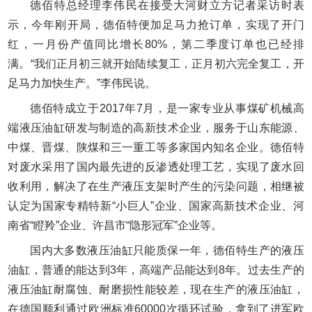
德佰特总经理李伟民在接受大河财立方记者采访时表
示，今年刚开局，德佰特便加足马力抢订单，实现了开门
红，一月份产值同比增长80%，第二季度订单也已经排
满。“我们正月初三就开始陆续复工，正月初六完全复工，开
足马力加快生产。”李伟民说。
德佰特成立于2017年7月，是一家专业从事煤矿机械高
端液压油缸研发与制造的高新技术企业，服务于山东能源、
中煤、晋煤、陕煤和三一重工等多家国内知名企业。德佰特
对废水采用了国内最先进的反渗透处理工艺，实现了废水回
收利用，解决了在生产液压支架时产生的污染问题，相继被
认定为国家专精特新“小巨人”企业、国家高新技术企业、河
南省“瞪羚”企业、许昌市“隐形冠军”企业等。
国内大多数液压油缸只能质保一年，德佰特生产的液压
油缸，普通的能达到3年，高端产品能达到8年。过去生产的
液压油缸耐腐蚀、耐磨损性能较差，现在生产的液压油缸，
在德国顺利通过欧洲标准60000次循环试验，拿到了进军欧