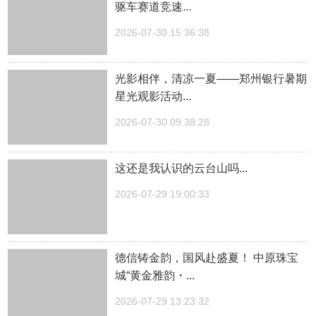
驱车赛道竞速...
2026-07-30 15:36:38
光影相伴，清凉一夏——郑州银行暑期
星光观影活动...
2026-07-30 09:38:28
这还是我认识的云台山吗...
2026-07-29 19:00:33
德信铸金韵，国风赴盛夏！ 中原珠宝
城“黄金雅韵・...
2026-07-29 13:23:32