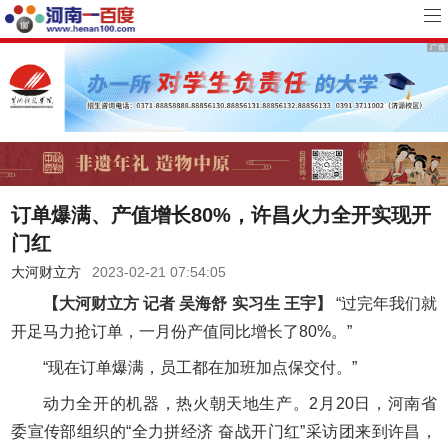
订单爆满、产值增长80%，许昌火力全开实现开
门红
大河财立方
2023-02-21 07:54:05
【大河财立方 记者 吴海舒 实习生 王宇】
“过完年我们就
开足马力抢订单，一月份产值同比增长了80%。”
“现在订单爆满，员工都在加班加点保交付。”
动力全开的机器，热火朝天地生产。2月20日，河南省
委宣传部组织的“全力拼经济 奋战开门红”采访团来到许昌，