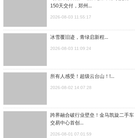
150天交付，郑州...
2026-08-03 11:55:17
冰雪覆旧迹，青绿启新程...
2026-08-03 11:09:24
所有人感受！超级云台山！!...
2026-08-02 14:07:28
跨界融合破行业壁垒！金马凯旋二手车
交易中心首创...
2026-08-01 07:01:59