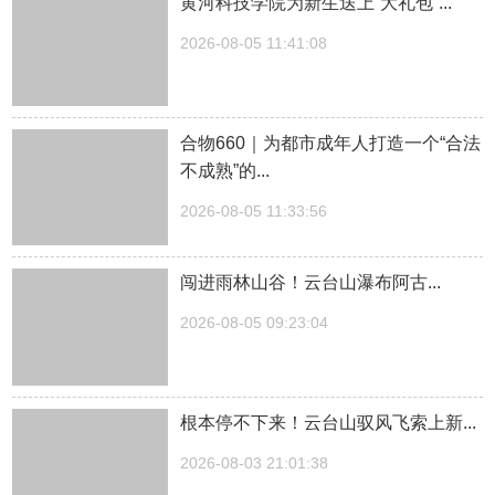
黄河科技学院为新生送上“大礼包”...
2026-08-05 11:41:08
合物660｜为都市成年人打造一个“合法
不成熟”的...
2026-08-05 11:33:56
闯进雨林山谷！云台山瀑布阿古...
2026-08-05 09:23:04
根本停不下来！云台山驭风飞索上新...
2026-08-03 21:01:38