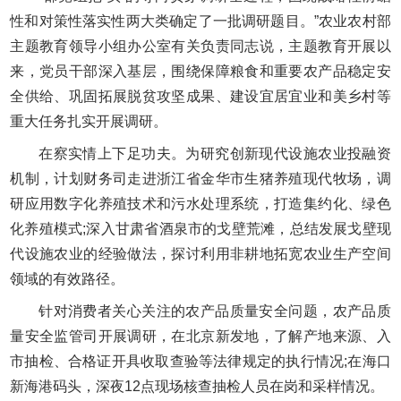
性和对策性落实性两大类确定了一批调研题目。”农业农村部
主题教育领导小组办公室有关负责同志说，主题教育开展以
来，党员干部深入基层，围绕保障粮食和重要农产品稳定安
全供给、巩固拓展脱贫攻坚成果、建设宜居宜业和美乡村等
重大任务扎实开展调研。
在察实情上下足功夫。为研究创新现代设施农业投融资
机制，计划财务司走进浙江省金华市生猪养殖现代牧场，调
研应用数字化养殖技术和污水处理系统，打造集约化、绿色
化养殖模式;深入甘肃省酒泉市的戈壁荒滩，总结发展戈壁现
代设施农业的经验做法，探讨利用非耕地拓宽农业生产空间
领域的有效路径。
针对消费者关心关注的农产品质量安全问题，农产品质
量安全监管司开展调研，在北京新发地，了解产地来源、入
市抽检、合格证开具收取查验等法律规定的执行情况;在海口
新海港码头，深夜12点现场核查抽检人员在岗和采样情况。