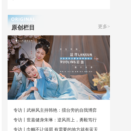
更多>
原创栏目
专访丨武林风主持韩艳：擂台旁的自我博弈
专访丨世嘉健身朱琳：逆风而上，勇毅笃行
专访丨巾帼不让须眉 有需要的地方就有蓝天