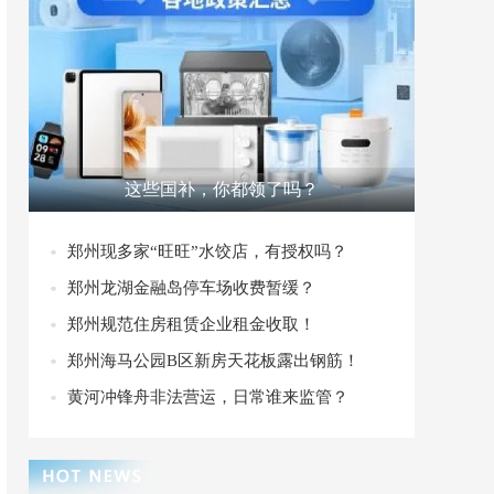
这些国补，你都领了吗？
郑州现多家“旺旺”水饺店，有授权吗？
郑州龙湖金融岛停车场收费暂缓？
郑州规范住房租赁企业租金收取！
郑州海马公园B区新房天花板露出钢筋！
黄河冲锋舟非法营运，日常谁来监管？