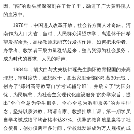
因、“闯”的劲头就深深刻在了骨子里，融进了广大黄科院人
的血液中。
1978年，中国进入改革开放，社会各方面人才奇缺。河
南作为人口大省，当时，人民群众渴望求学，离退休干部希
望发挥余热，高校教师未能充分发挥作用。如何把求学者、
办学者、教学者三股力量凝结起来，整合资源为社会服务，
成为时代的要求、人民的呼声。
1984年，胡大白与丈夫杨钟瑶先生胸怀教育报国的崇高
理想，审时度势，敢想敢干，拿出家里全部的积蓄30元钱，
创办了“郑州高等教育自学考试辅导班”，并确立了“为国分
忧，为民解愁，为社会主义现代化建设服务”的办学宗旨，提
出“全心全意为学生服务、全心全意为教师服务”的办学理
念，坚持以质兴教，聘请专家、教授挂牌上课，第一期学员
自学考试成绩平均合格率达87%。优异的教育质量赢得了社
会赞誉，创办仅两年多时间，学校就发展成为万人规模的成