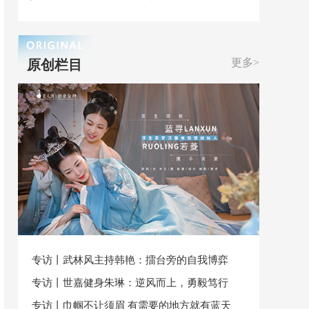
更多>
原创栏目
专访丨武林风主持韩艳：擂台旁的自我博弈
专访丨世嘉健身朱琳：逆风而上，勇毅笃行
专访丨巾帼不让须眉 有需要的地方就有蓝天