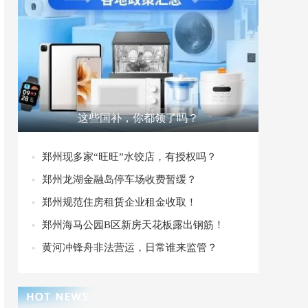
这些国补，你都领了吗？
郑州现多家“旺旺”水饺店，有授权吗？
郑州龙湖金融岛停车场收费暂缓？
郑州规范住房租赁企业租金收取！
郑州海马公园B区新房天花板露出钢筋！
黄河冲锋舟非法营运，日常谁来监管？