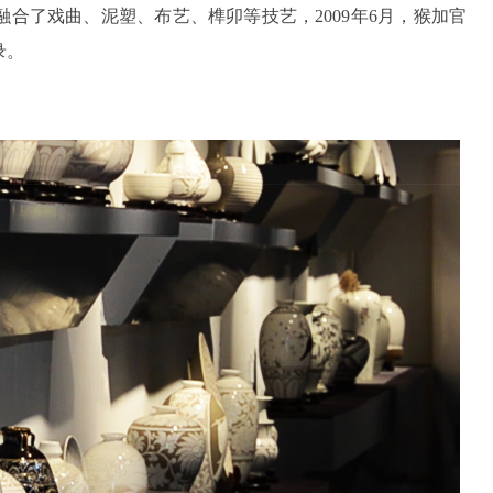
合了戏曲、泥塑、布艺、榫卯等技艺，2009年6月，猴加官
录。