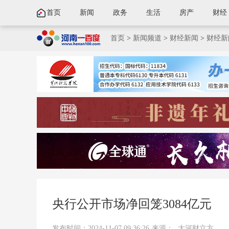
首页
新闻
政务
生活
房产
财经
首页
>
新闻频道
>
财经新闻
>
财经新
央行公开市场净回笼3084亿元
发布时间：2024-11-07 09:36:26
来源：
大河财立方