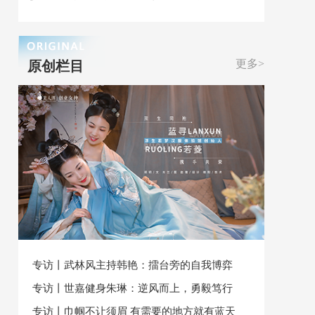
更多>
原创栏目
专访丨武林风主持韩艳：擂台旁的自我博弈
专访丨世嘉健身朱琳：逆风而上，勇毅笃行
专访丨巾帼不让须眉 有需要的地方就有蓝天