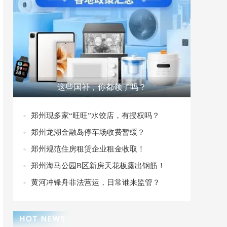
这些国补，你都领了吗？
郑州现多家“旺旺”水饺店，有授权吗？
郑州龙湖金融岛停车场收费暂缓？
郑州规范住房租赁企业租金收取！
郑州海马公园B区新房天花板露出钢筋！
黄河冲锋舟非法营运，日常谁来监管？