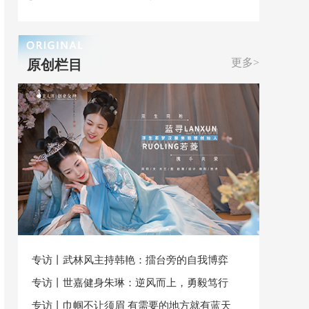
更多>
原创栏目
专访丨武林风主持韩艳：擂台旁的自我博弈
专访丨世嘉健身朱琳：逆风而上，勇毅笃行
专访丨巾帼不让须眉 有需要的地方就有蓝天