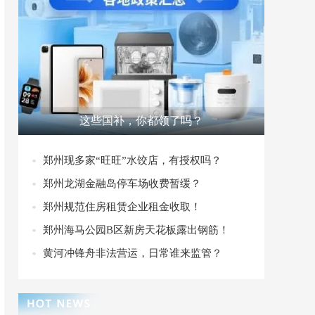
这些国补，你都领了吗？
郑州现多家“旺旺”水饺店，有授权吗？
郑州龙湖金融岛停车场收费暂缓？
郑州规范住房租赁企业租金收取！
郑州海马公园B区新房天花板露出钢筋！
黄河冲锋舟非法营运，日常谁来监管？