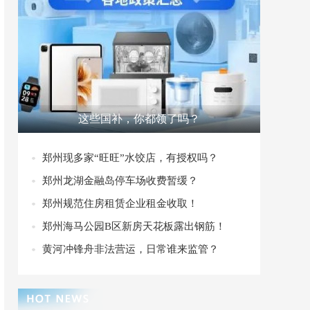
这些国补，你都领了吗？
郑州现多家“旺旺”水饺店，有授权吗？
郑州龙湖金融岛停车场收费暂缓？
郑州规范住房租赁企业租金收取！
郑州海马公园B区新房天花板露出钢筋！
黄河冲锋舟非法营运，日常谁来监管？