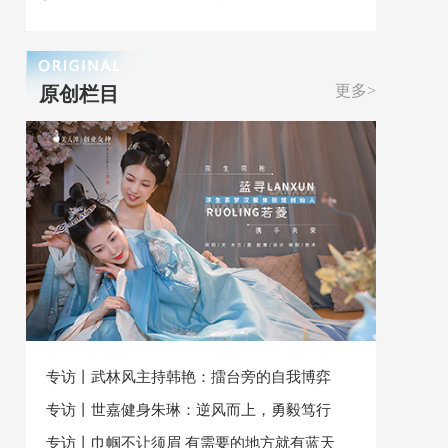
更多>
原创栏目
专访丨武林风主持韩艳：擂台旁的自我博弈
专访丨世嘉健身朱琳：逆风而上，勇毅笃行
专访丨巾帼不让须眉 有需要的地方就有蓝天