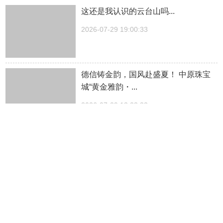
这还是我认识的云台山吗...
2026-07-29 19:00:33
德信铸金韵，国风赴盛夏！ 中原珠宝
城“黄金雅韵・...
2026-07-29 13:23:32
中牟改善买房必看：三代宅和四代宅，
到底差在哪？...
2026-07-29 11:33:15
回顾中国人寿个险营销三十年 展业工
具的发展进...