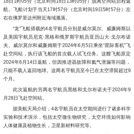
18日1时05分（北京时间18日13时05分）脱离空间站启程返
航。飞船计划于当天17时57分（北京时间19日5时57分）左
右在佛罗里达州附近海域溅落。
“龙”飞船搭载的4名宇航员分别是威尔莫尔、威廉姆斯以
及美国宇航员尼克·黑格和俄罗斯宇航员亚历山大·戈尔布诺
夫。威尔莫尔和威廉姆斯于2024年6月5日乘坐“星际客机”飞
赴空间站，执行该飞船的首次载人试飞任务。这艘飞船原定
2024年6月14日返航，但因推进器故障和氦气泄漏等问题，
只能不载人返回地球。这两名宇航员至今已在太空滞留超过9
个月。
此次返航的另两名宇航员黑格和戈尔布诺夫于2024年9
月28日飞赴空间站。
据美航天局介绍，4名宇航员在太空期间进行了诸多科学
实验和技术演示，包括太空微生物研究，太空环境如何影响
人体健康及植物生长，卫星新材料研究等。