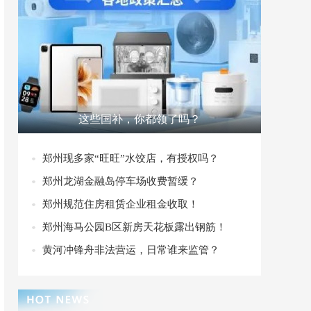
这些国补，你都领了吗？
郑州现多家“旺旺”水饺店，有授权吗？
郑州龙湖金融岛停车场收费暂缓？
郑州规范住房租赁企业租金收取！
郑州海马公园B区新房天花板露出钢筋！
黄河冲锋舟非法营运，日常谁来监管？