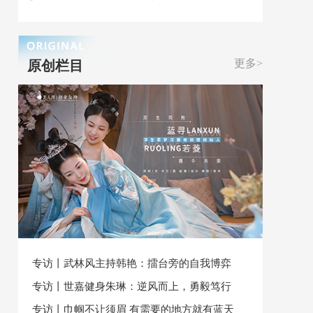
更多>
原创栏目
专访丨武林风主持韩艳：擂台旁的自我博弈
专访丨世嘉健身朱琳：逆风而上，勇毅笃行
专访丨巾帼不让须眉 有需要的地方就有蓝天