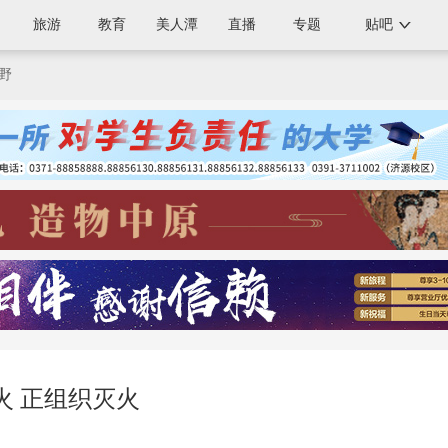
旅游
教育
美人潭
直播
专题
贴吧
野
火 正组织灭火