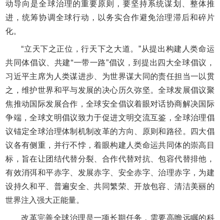
动导向是全球治理的重要原则，要坚持系统谋划、整体推
进，统筹协调全球行动，以务实合作避免治理滞后和碎片
化。
“立天下之正位，行天下之大道。”从提出构建人类命运
共同体倡议、共建“一带一路”倡议，到提出四大全球倡议，
习近平主席为人类谋进步、为世界谋大同的责任担当一以贯
之，维护世界和平与发展的决心历久弥坚。全球发展倡议聚
焦推动国际发展合作，全球安全倡议着眼对话协商解决国际
争端，全球文明倡议致力于促进文明交流互鉴，全球治理倡
议锚定全球治理体制机制改革的方向、原则和路径。四大倡
议各有侧重，并行不悖，着眼构建人类命运共同体的崇高目
标，旨在让团结代替分裂、合作代替对抗、包容代替排他，
有效消弭和平赤字、发展赤字、安全赤字、治理赤字，为建
设持久和平、普遍安全、共同繁荣、开放包容、清洁美丽的
世界注入强大正能量。
改革完善全球治理是一项长期任务，需要高瞻远瞩的科