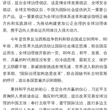
讲话，提出全球治理倡议。这是继全球发展倡议、全球安全
倡议、全球文明倡议后，中国为国际社会提供的又一重要公
共产品。这一重要倡议为全球治理体系改革和建设指明正确
方向和实践路径，为推动构建更加公正合理的全球治理体
系、携手迈向人类命运共同体注入强大动力。
今年是世界反法西斯战争胜利和联合国成立80周年。80
年前，两次世界大战的浩劫让国际社会痛定思痛，联合国应
运而生，全球治理掀开新的一页。80年后，和平、发展、合
作、共赢的时代潮流没有变，但冷战思维、霸权主义、保护
主义阴霾不散，新威胁新挑战有增无减，世界进入新的动荡
变革期。“国际治理架构急需改革”，联合国秘书长古特雷斯
的呼吁，道出各国普遍共识和期盼。
秉持和平共处的初心，坚定合作共赢的信心，习近平主
席胸怀人类前途命运、顺应时代潮流，提出改革完善全球治
理的中国主张：奉行主权平等，遵守国际法治，践行多边主
义，倡导以人为本，注重行动导向。五方面主张突出问题导