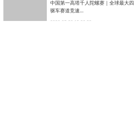
中国第一高塔千人陀螺赛｜全球最大四
驱车赛道竞速...
2026-07-30 15:36:38
光影相伴，清凉一夏——郑州银行暑期
星光观影活动...
2026-07-30 09:38:28
这还是我认识的云台山吗...
2026-07-29 19:00:33
德信铸金韵，国风赴盛夏！ 中原珠宝
城“黄金雅韵・...