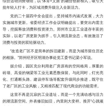
综合运动消费场馆，以“体育+文旅”的融合创新模式，吸引大
批年轻人打卡，为区域消费升级注入全新活力。
党的二十届四中全会提出，坚持城市内涵式发展，大力
实施城市更新。省委经济工作会议明确提出，要突出内需主
导，挖掘释放消费和投资潜力。郑州市立足工业遗存丰富的
实际，以老厂房更新为抓手，引入潮流新业态，有效激活了
消费与投资的双轮驱动力。
“改造老厂区不是简单的拆旧建新，而是为城市留住历史
的根脉。”郑州经开区明湖办事处党工委书记梁小军说。
据介绍，园区充分利用老厂房原有的空间格局，厚重的
砖墙、高耸的钢梁等工业元素悉数保留。与此同时，灯光亮
化、打通断头路、建设停车场等配套升级同步推进，既守住
了老厂区的工业风貌，又精准匹配了现代商业的功能需求。
这里不再是沉寂的工业遗址，而是一个充满动感与活力
的潮流新空间。外表修旧如旧，内里则大变样。推开“心跳顽