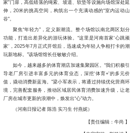
家”门扉，高低错落的绳索、坡道、软垫等设施向场馆深处延
伸，20米的挑高空间，构筑出一个充满动感的“室内运动山
谷”。
聚焦“年轻力”，定义新潮流。整个场馆以南北两区划分
功能，打造出差异化的游玩体验。“这里是河南首家‘心跳顽
家’，2025年7月正式开馆后，迅速成为年轻人争相打卡的潮
玩新地标。”该场馆馆长任敏敏介绍。
如今，越来越多的体育潮店加速集聚园区。“我们积极引
导老厂房引进丰富多元的体育业态，深挖‘体育+’的多元价
值，撬动消费新蓝海。”梁小军表示，将通过持续优化营商环
境，完善配套服务，推动区域居民体育消费加速升级，让老
厂房在城市更新的浪潮中，焕发出“心”动力。
（河南日报记者 陈浩 实习生 付燕妮）
【责任编辑：牛尚 】