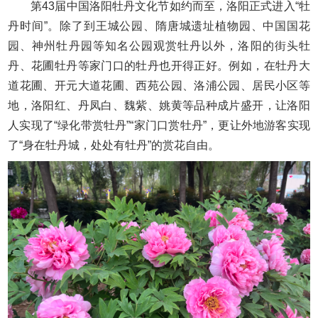
第43届中国洛阳牡丹文化节如约而至，洛阳正式进入“牡
丹时间”。除了到王城公园、隋唐城遗址植物园、中国国花
园、神州牡丹园等知名公园观赏牡丹以外，洛阳的街头牡
丹、花圃牡丹等家门口的牡丹也开得正好。例如，在牡丹大
道花圃、开元大道花圃、西苑公园、洛浦公园、居民小区等
地，洛阳红、丹凤白、魏紫、姚黄等品种成片盛开，让洛阳
人实现了“绿化带赏牡丹”“家门口赏牡丹”，更让外地游客实现
了“身在牡丹城，处处有牡丹”的赏花自由。