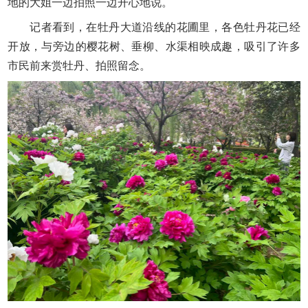
地的大姐一边拍照一边开心地说。
记者看到，在牡丹大道沿线的花圃里，各色牡丹花已经
开放，与旁边的樱花树、垂柳、水渠相映成趣，吸引了许多
市民前来赏牡丹、拍照留念。