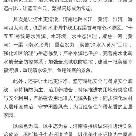
运占比，让蓝天白云、繁星闪烁成为常态。
其次是让河水更清澈。河南地跨长江、黄河、淮河、海
河四大流域，也是南水北调中线工程渠首与核心水源区。“十
五五”将统筹水资源、水环境、水生态治理，聚焦一河（黄
河）一渠（南水北调） 重点发力：实施“净水入黄河”工程，
强化滩区治理与生态修复；严格水源地保护，完善南水北调
水质安全防控体系；加强全流域联防联控，建设一批美丽幸
福河湖，重现清水绿岸、鱼翔浅底的景象。
此外，还要让土地更洁净。坚守耕地安全与餐桌安全底
线，坚持预防为主、治用养结合，持续推进农用地分类管理
与安全利用，严格建设用地准入与源头防控；同步深化农村
人居环境整治，守护田园风光，为百姓留住鸟语花香的宜居
家园。
以绿色为底、以生态为卷，河南将持续纵深推进污染防
治攻坚，不断提升生态环境质量，以优美生态环境为中原高