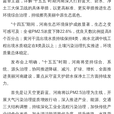
篇章主题，详解“十五五”时期河南深入打好蓝天、碧水、净
土三大保卫战的具体举措，以更高标准、更实举措推进生态
环境综合治理，持续擦亮美丽中原生态底色。
“十四五”期间，河南生态环境保护成效显著，生态之变
可感可及：全省PM2.5浓度下降22.6%，优良天数比例提高8
个百分点；黄河干流出境水质持续保持Ⅱ类，南水北调中线工
程出境水质稳定在Ⅱ类及以上；土壤污染治理扎实推进，环境
质量总体稳定。
发布会上明确，“十五五”时期，河南将坚持综合、系
统、源头治理，协同推进降碳、减污、扩绿、增长，全面推
进美丽河南建设，重点从守蓝天护碧水保净土三方面持续发
力。
首先是让天空更蔚蓝。河南将以PM2.5治理为主线，开
展大气污染治理提质增效行动，深入推进产业、能源、交通
三大结构调整，持续深化工业全流程污染治理，加快传统产
业绿色化改造，加大清洁能源替代力度，提升铁路、水路货