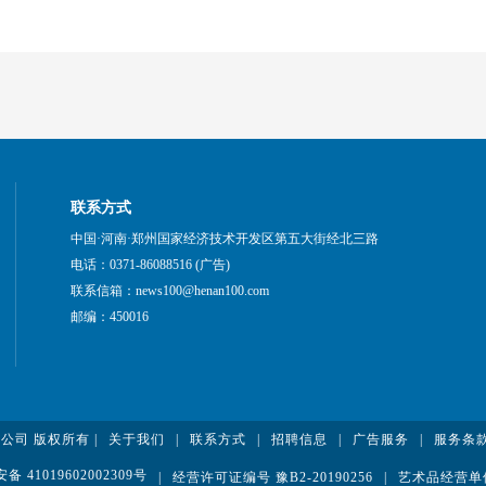
联系方式
中国·河南·郑州国家经济技术开发区第五大街经北三路
电话：0371-86088516 (广告)
联系信箱：news100@henan100.com
邮编：450016
有限公司 版权所有 |
关于我们
|
联系方式
|
招聘信息
|
广告服务
|
服务条
 41019602002309号
|
经营许可证编号 豫B2-20190256
|
艺术品经营单位备