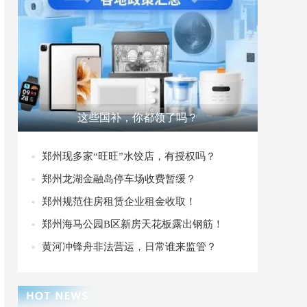
这些国补，你都领了吗？
郑州现多家“旺旺”水饺店，有授权吗？
郑州龙湖金融岛停车场收费暂缓？
郑州规范住房租赁企业租金收取！
郑州海马公园B区新房天花板露出钢筋！
黄河冲锋舟非法营运，日常谁来监管？