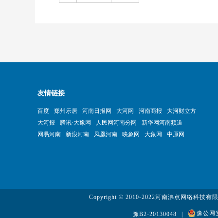
友情链接
百度
郑州乐居
河南日报网
大河网
河南商报
大河财立方
大河报
腾讯·大豫网
人民网河南分网
新华网河南频道
网易河南
新浪河南
凤凰河南
映象网
大象网
中原网
Copyright © 2010-2022河南沸点网络科技
豫公网安备
豫B2-20130048
|