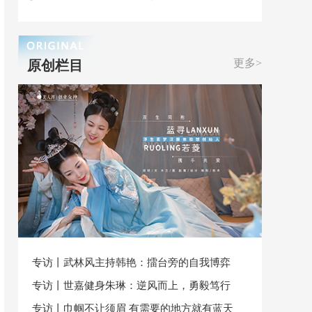
更多>
原创栏目
专访丨武林风主持韩艳：擂台旁的自我博弈
专访丨世嘉健身朱琳：逆风而上，勇毅笃行
专访丨巾帼不让须眉 有需要的地方就有蓝天