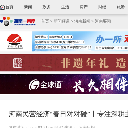
首页
新闻
政务
生活
房产
财经
旅游
首页
>
新闻频道
>
河南新闻
>
河南要闻
河南民营经济“春日对对碰”丨专注深耕
发布时间：2025-03-21 09:48:42
来源：
河南日报