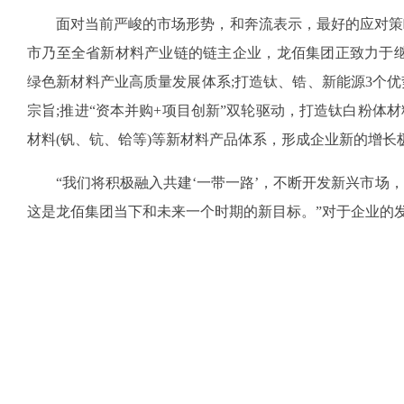
面对当前严峻的市场形势，和奔流表示，最好的应对策
市乃至全省新材料产业链的链主企业，龙佰集团正致力于继续
绿色新材料产业高质量发展体系;打造钛、锆、新能源3个
宗旨;推进“资本并购+项目创新”双轮驱动，打造钛白粉体
材料(钒、钪、铪等)等新材料产品体系，形成企业新的增长
“我们将积极融入共建‘一带一路’，不断开发新兴市场
这是龙佰集团当下和未来一个时期的新目标。”对于企业的