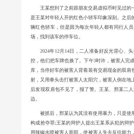
王某想到了之前跟朋友交易虚拟币时见过的
是王某对年轻人开的红色小轿车印象深刻。之后
辆红色轿车，但是因为每次年轻人都有同行人员
场，找到该车的停车位。
2024年12月14日，二人准备好反光背
控，他们把车牌也换了。下午3时许，被害人完
库，当停好车的被害人背着装有交易现金的双肩
射，又用拳头击打被害人太阳穴，被害人倒在地
后发现双肩包不见了，报了警。王某、邢某二人
边。
被抓后，邢某认为其没有使用暴力，只是使
构成抢夺罪;王某的辩护人提出王某系从犯的辩
用辣椒水喷被害人面部，使被害人失去反抗能力