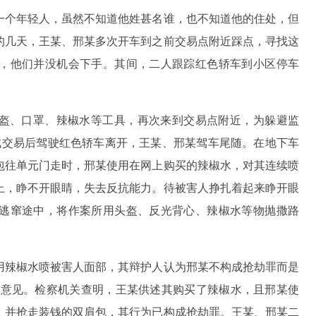
一个年轻人，虽然不知道他姓甚名谁，也不知道他的住处，但
的几天，王某、邢某多次开车到之前交易点附近踩点，寻找这
，他们并没机会下手。其间，二人跟踪红色轿车到小区停车
心、头盔、口罩、辣椒水等工具，再次来到交易点附近，为躲避监
成交易后驾驶红色轿车离开，王某、邢某驾车尾随。在地下车
包往单元门走时，邢某使用在网上购买的辣椒水，对其连续喷
上，睁不开眼睛，失去反抗能力。待被害人挣扎着起来睁开眼
逃窜途中，将作案所用头盔、反光背心、辣椒水等物抛撒路
用辣椒水喷被害人面部，其辩护人认为邢某不构成抢劫罪而是
护意见。检察机关查明，王某供述其购买了辣椒水，且邢某使
，并抢走装钱的双肩包，其行为已构成抢劫罪。王某、邢某二