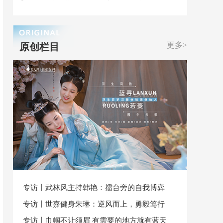
更多>
原创栏目
专访丨武林风主持韩艳：擂台旁的自我博弈
专访丨世嘉健身朱琳：逆风而上，勇毅笃行
专访丨巾帼不让须眉 有需要的地方就有蓝天