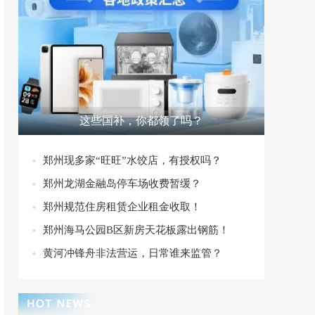
这些国补，你都领了吗？
郑州现多家“旺旺”水饺店，有授权吗？
郑州龙湖金融岛停车场收费暂缓？
郑州规范住房租赁企业租金收取！
郑州海马公园B区新房天花板露出钢筋！
黄河冲锋舟非法营运，日常谁来监管？