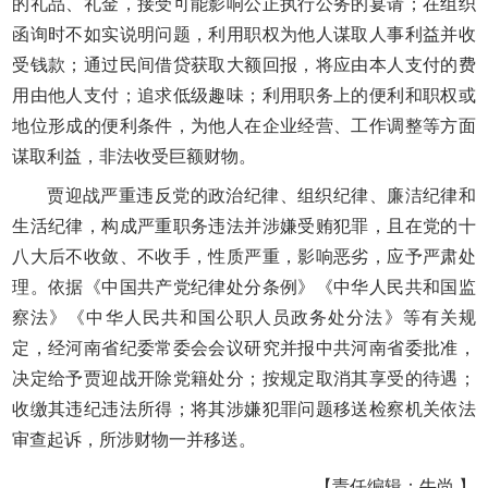
的礼品、礼金，接受可能影响公正执行公务的宴请；在组织
函询时不如实说明问题，利用职权为他人谋取人事利益并收
受钱款；通过民间借贷获取大额回报，将应由本人支付的费
用由他人支付；追求低级趣味；利用职务上的便利和职权或
地位形成的便利条件，为他人在企业经营、工作调整等方面
谋取利益，非法收受巨额财物。
贾迎战严重违反党的政治纪律、组织纪律、廉洁纪律和
生活纪律，构成严重职务违法并涉嫌受贿犯罪，且在党的十
八大后不收敛、不收手，性质严重，影响恶劣，应予严肃处
理。依据《中国共产党纪律处分条例》《中华人民共和国监
察法》《中华人民共和国公职人员政务处分法》等有关规
定，经河南省纪委常委会会议研究并报中共河南省委批准，
决定给予贾迎战开除党籍处分；按规定取消其享受的待遇；
收缴其违纪违法所得；将其涉嫌犯罪问题移送检察机关依法
审查起诉，所涉财物一并移送。
【责任编辑：牛尚 】