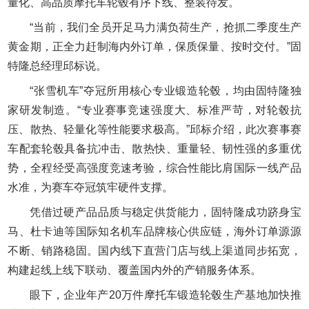
量化、高品质摩托车轮毂有序下线、整装待发。
“当前，我们全员开足马力满负荷生产，抢抓二季度生产
黄金期，正全力赶制海内外订单，保质保量、按时交付。”固
特隆总经理邱标说。
“张雪机车”夺冠所用核心专业锻造轮毂，均由固特隆独
家研发制造。“专业赛事竞速强度大、标准严苛，对轮毂抗
压、散热、轻量化等性能要求极高。”邱标介绍，此次赛事赛
车配套轮毂具备抗冲击、散热快、重量轻、韧性强的多重优
势，全程经受高强度竞速考验，综合性能比肩国际一线产品
水准，为赛车夺冠筑牢硬件支撑。
凭借过硬产品品质与稳定供货能力，固特隆成功跻身宝
马、杜卡迪等国际知名机车品牌核心供应链，海外订单源源
不断、销路稳固。国内线下直营门店与线上渠道同步拓宽，
构建起线上线下联动、覆盖国内外的产销服务体系。
眼下，企业年产20万件摩托车锻造轮毂生产基地加快推