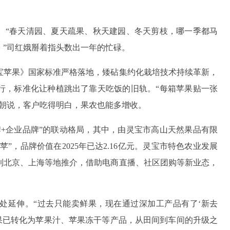
。“春天清园、夏天疏果、秋天建园、冬天剪枝，哪一季都马
。”司红娥掰着指头数出一年的忙碌。
宝苹果》国家标准严格落地，矮砧集约化栽培技术持续革新，
行，标准化让种植跳出了靠天吃饭的旧轨。“每箱苹果贴一张
金朝说，客户吃得明白，果农也能多增收。
牌+企业品牌”的联动格局，其中，由灵宝市高山天然果品有限
”，品牌价值在2025年已达2.16亿元。灵宝市特色农业发展
到北京、上海等地推介，借助电商直播、社区团购等新业态，
处延伸。“过去只能卖鲜果，现在通过深加工产品有了‘新去
果已转化为苹果汁、苹果冻干等产品，从田间到车间的升级之