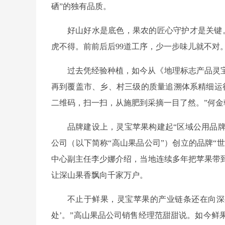
硒”的独有品质。
好山好水是底色，果农的匠心守护才是关键
虎不得。前前后后99道工序，少一步味儿就不对
过去凭经验种植，如今从《地理标志产品灵
再到覆盖市、乡、村三级的质量追溯体系精细运
二维码，扫一扫，从施肥到采摘一目了然。”何
品牌建设上，灵宝苹果构建起“区域公用品
公司（以下简称“高山果品公司”）创立的品牌“世苹
中心副主任李少娜介绍，当地连续多年把苹果带
让深山果香飘向千家万户。
不止于鲜果，灵宝苹果的产业链条还在向深
处’。”高山果品公司销售经理范甜甜说。如今鲜