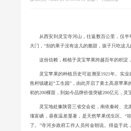
从西安到灵宝寺河山，往返数百公里，仅半
大门，“别的果子没有这儿的脆甜，孩子只吃这儿
这份信赖，根植于灵宝苹果跨越百年的积淀
灵宝苹果的种植历史可追溯至1921年。实
焦村镇建起“工生园”，由此开启了黄土高原苹果
初的200棵苗，到如今品牌价值突破200亿元，
灵宝地处豫陕晋三省交会处，南依秦岭、北濒黄河
壤富硒，昼夜温差显著，是天然苹果优生区。“
了。”寺河乡政府工作人员何金朝说。得益于此