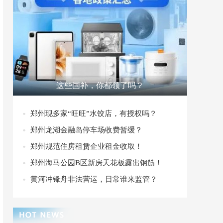
这些国补，你都领了吗？
郑州现多家“旺旺”水饺店，有授权吗？
郑州龙湖金融岛停车场收费暂缓？
郑州规范住房租赁企业租金收取！
郑州海马公园B区新房天花板露出钢筋！
黄河冲锋舟非法营运，日常谁来监管？