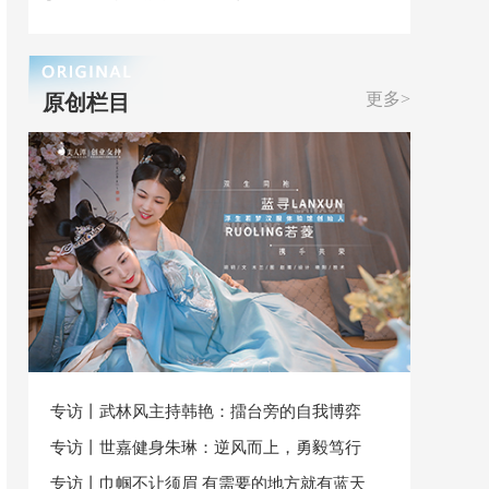
更多>
原创栏目
专访丨武林风主持韩艳：擂台旁的自我博弈
专访丨世嘉健身朱琳：逆风而上，勇毅笃行
专访丨巾帼不让须眉 有需要的地方就有蓝天