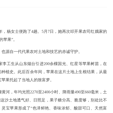
年，杨女士便跑了4趟。5月7日，她再次叩开果农司红娥家的
的苹果”。
，也源自一代代果农对土地和技艺的赤诚守护。
业家李工生从山东烟台引进200余棵国光、红星等苹果树苗，在
的种植史。此后百余年间，苹果在这片土地上生根结果，从最
灵宝苹果托起了当地人的致富梦。
，年均光照2270至2400小时、降雨量490至660毫米，土
咱这沙土地透气好、日照足，果子糖分高、脆度够，别处比不
，灵宝苹果形成了“色泽鲜艳、香味浓郁、酸甜可口、天然富