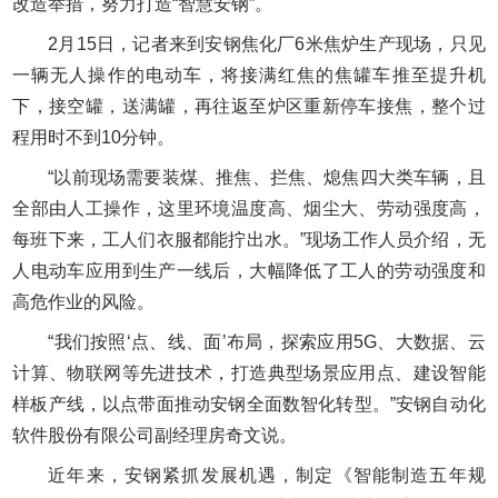
改造举措，努力打造“智慧安钢”。
2月15日，记者来到安钢焦化厂6米焦炉生产现场，只见
一辆无人操作的电动车，将接满红焦的焦罐车推至提升机
下，接空罐，送满罐，再往返至炉区重新停车接焦，整个过
程用时不到10分钟。
“以前现场需要装煤、推焦、拦焦、熄焦四大类车辆，且
全部由人工操作，这里环境温度高、烟尘大、劳动强度高，
每班下来，工人们衣服都能拧出水。”现场工作人员介绍，无
人电动车应用到生产一线后，大幅降低了工人的劳动强度和
高危作业的风险。
“我们按照‘点、线、面’布局，探索应用5G、大数据、云
计算、物联网等先进技术，打造典型场景应用点、建设智能
样板产线，以点带面推动安钢全面数智化转型。”安钢自动化
软件股份有限公司副经理房奇文说。
近年来，安钢紧抓发展机遇，制定《智能制造五年规