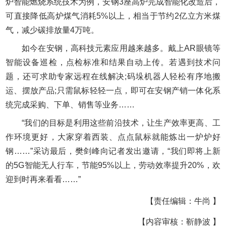
炉智能燃烧系统技术为例，安钢3座高炉完成智能化改造后，
可直接降低高炉煤气消耗5%以上，相当于节约2亿立方米煤
气，减少碳排放量4万吨。
如今在安钢，高科技元素应用越来越多。戴上AR眼镜等
智能设备巡检，点检标准和结果自动上传。若遇到技术问
题，还可求助专家远程在线解决;码垛机器人轻松有序地搬
运、摆放产品;只需鼠标轻轻一点，即可在安钢产销一体化系
统完成采购、下单、销售等业务……
“我们的目标是利用这些前沿技术，让生产效率更高、工
作环境更好，大家穿着西装、点点鼠标就能炼出一炉炉好
钢……”采访最后，樊剑峰向记者发出邀请，“我们即将上新
的5G智能无人行车，节能95%以上，劳动效率提升20%，欢
迎到时再来看看……”
【责任编辑：牛尚 】
【内容审核：靳静波 】