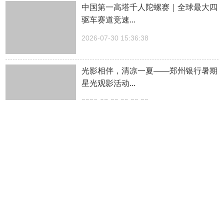
中国第一高塔千人陀螺赛｜全球最大四
驱车赛道竞速...
2026-07-30 15:36:38
光影相伴，清凉一夏——郑州银行暑期
星光观影活动...
2026-07-30 09:38:28
这还是我认识的云台山吗...
2026-07-29 19:00:33
德信铸金韵，国风赴盛夏！ 中原珠宝
城“黄金雅韵・...