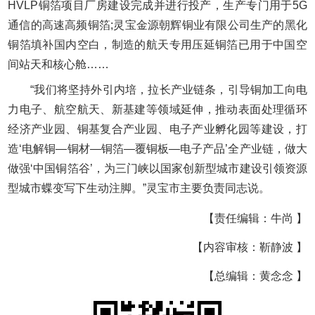
HVLP铜箔项目厂房建设完成并进行投产，生产专门用于5G
通信的高速高频铜箔;灵宝金源朝辉铜业有限公司生产的黑化
铜箔填补国内空白，制造的航天专用压延铜箔已用于中国空
间站天和核心舱……
“我们将坚持外引内培，拉长产业链条，引导铜加工向电
力电子、航空航天、新基建等领域延伸，推动表面处理循环
经济产业园、铜基复合产业园、电子产业孵化园等建设，打
造‘电解铜—铜材—铜箔—覆铜板—电子产品’全产业链，做大
做强‘中国铜箔谷’，为三门峡以国家创新型城市建设引领资源
型城市蝶变写下生动注脚。”灵宝市主要负责同志说。
【责任编辑：牛尚 】
【内容审核：靳静波 】
【总编辑：黄念念 】