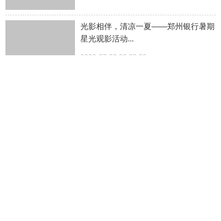
光影相伴，清凉一夏——郑州银行暑期
星光观影活动...
2026-07-30 09:38:28
这还是我认识的云台山吗...
2026-07-29 19:00:33
德信铸金韵，国风赴盛夏！ 中原珠宝
城“黄金雅韵・...
2026-07-29 13:23:32
中牟改善买房必看：三代宅和四代宅，