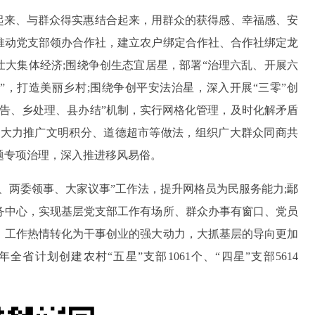
筹起来、与群众得实惠结合起来，用群众的获得感、幸福感、安
推动党支部领办合作社，建立农户绑定合作社、合作社绑定龙
壮大集体经济;围绕争创生态宜居星，部署“治理六乱、开展六
”，打造美丽乡村;围绕争创平安法治星，深入开展“三零”创
告、乡处理、县办结”机制，实行网格化管理，及时化解矛盾
，大力推广文明积分、道德超市等做法，组织广大群众同商共
题专项治理，深入推进移风易俗。
、两委领事、大家议事”工作法，提升网格员为民服务能力;鄢
务中心，实现基层党支部工作有场所、群众办事有窗口、党员
、工作热情转化为干事创业的强大动力，大抓基层的导向更加
全省计划创建农村“五星”支部1061个、“四星”支部5614