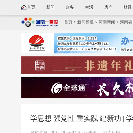
首页
新闻
政务
生活
房产
财经
首页
>
新闻频道
>
河南新闻
>
河南要
学思想 强党性 重实践 建新功 |
发布时间：2023-10-09 07:30:00
来源：
河南日报