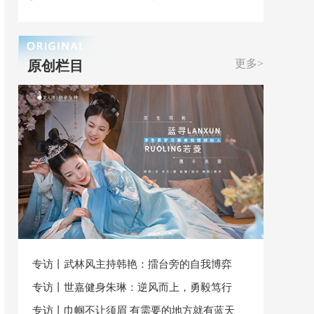
更多>
原创栏目
专访丨武林风主持韩艳：擂台旁的自我博弈
专访丨世嘉健身朱琳：逆风而上，勇毅笃行
专访丨巾帼不让须眉 有需要的地方就有蓝天