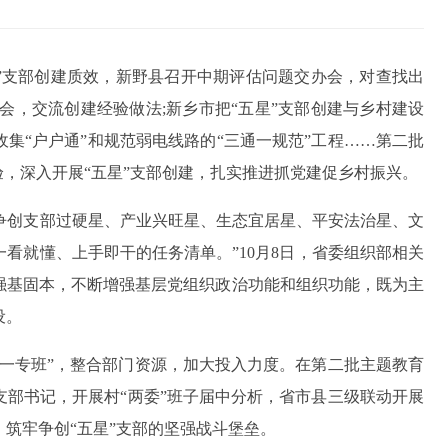
五星”支部创建质效，新野县召开中期评估问题交办会，对查找出
会，交流创建经验做法;新乡市把“五星”支部创建与乡村建设
集“户户通”和规范弱电线路的“三通一规范”工程……第二批
验，深入开展“五星”支部创建，扎实推进抓党建促乡村振兴。
以争创支部过硬星、产业兴旺星、生态宜居星、平安法治星、文
看就懂、上手即干的任务清单。”10月8日，省委组织部相关
强基固本，不断增强基层党组织政治功能和组织功能，既为主
设。
星一专班”，整合部门资源，加大投入力度。在第二批主题教育
部书记，开展村“两委”班子届中分析，省市县三级联动开展
筑牢争创“五星”支部的坚强战斗堡垒。