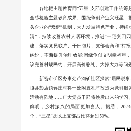
各地把主题教育同“五星”支部创建工作统
全感检验主题教育成果。围绕争创产业兴旺星，
头企业的“双绑”机制，大力发展特色产业，持续
清”，持续改善农村人居环境，推进“一宅变四园
建，落实党员联户、干部包片、支部会商和“村报
纠纷，不断提升治理效能;围绕争创文明幸福星
议完善村规民约，开展高价彩礼、大操大办等问
新密市矿区办事处芦沟矿社区探索“居民说事
陵县彭店镇蒋庄村将一处闲置礼堂改造为党群服
活动有阵地……广大党员干部将焕发出来的学习
鲜明，乡村振兴的局面更加喜人。据悉，2023年
个，“三星”及以上支部占比将超过50%。