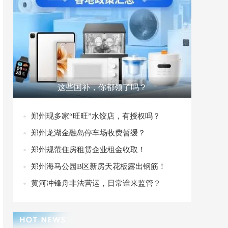
这些国补，你都领了吗？
郑州现多家“旺旺”水饺店，有授权吗？
郑州龙湖金融岛停车场收费暂缓？
郑州规范住房租赁企业租金收取！
郑州海马公园B区新房天花板露出钢筋！
黄河冲锋舟非法营运，日常谁来监管？