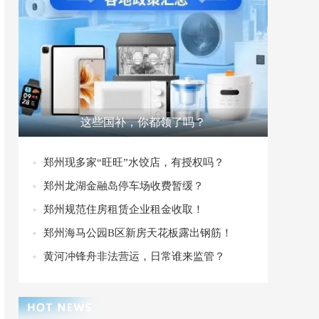
这些国补，你都领了吗？
郑州现多家“旺旺”水饺店，有授权吗？
郑州龙湖金融岛停车场收费暂缓？
郑州规范住房租赁企业租金收取！
郑州海马公园B区新房天花板露出钢筋！
黄河冲锋舟非法营运，日常谁来监管？