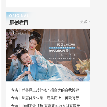
更多>
原创栏目
专访丨武林风主持韩艳：擂台旁的自我博弈
专访丨世嘉健身朱琳：逆风而上，勇毅笃行
专访丨巾帼不让须眉 有需要的地方就有蓝天