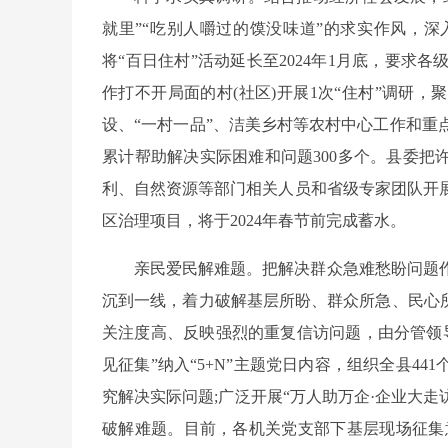
就里”“吃别人嚼过的馍没味道”的求实作风，
将“百日住村”活动延长至2024年1月底，要
作打不开局面的村(社区)开展1次“住村”调研
设、“一村一品”、洁美乡村等农村中心工作和重
累计帮助解决实际困难和问题300多个。县委把
利、自然资源等部门相关人员和省级专家团队开
区治理项目，将于2024年春节前完成蓄水。
亲民爱民解难题。把解决群众急难愁盼问题
沉到一线，着力破解基层所盼、群众所急、民心所
关注度高、反映强烈的重复信访问题，由分管领导
见征集”纳入“5+N”主题党日内容，组织全县4
究解决实际问题;广泛开展“万人助万企·企业大走
破解难题。目前，各机关党支部下基层现场征集意见