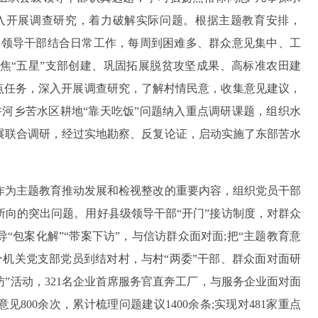
深入开展调查研究，着力破解实际问题。根据主题教育安排，
求各级领导干部结合日常工作，每周到困难多、群众意见集中、工
，聚焦“五星”支部创建、巩固拓展脱贫攻坚成果、高标准农田建
点任务，深入开展调查研究，了解村情民意，收集意见建议，
许河乡苦水区耕地“靠天吃饭”问题纳入重点调研课题，组织水
展联合调研，经过实地勘察、反复论证，启动实施了东部苦水
作为主题教育推动发展和检视整改的重要内容，组织党员干部
向的突出问题。用好县级领导干部“开门”接访制度，对群众
“包案化解”“带案下访”，与信访群众面对面;把“主题教育意
41个机关党支部党员到结对村，与村“两委”干部、群众面对面研
访”活动，321名企业首席服务官直奔工厂，与服务企业面对面
800余次，累计梳理问题建议1400余条;实现对481家重点