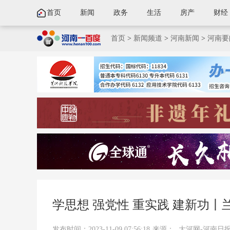
首页
新闻
政务
生活
房产
财经
首页
>
新闻频道
>
河南新闻
>
河南要
学思想 强党性 重实践 建新功
发布时间：2023-11-09 07:56:18
来源：
大河网-河南日