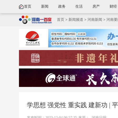
首页
新闻
政务
生活
房产
财经
首页
>
新闻频道
>
河南新闻
>
河南要
学思想 强党性 重实践 建新功 |
发布时间：2023-12-04 06:57:25
来源：
河南日报