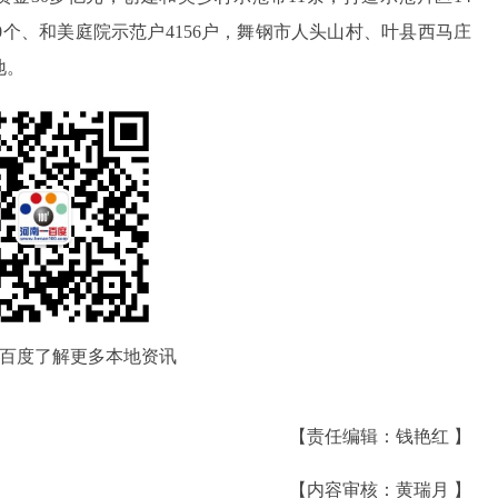
80个、和美庭院示范户4156户，舞钢市人头山村、叶县西马庄
地。
百度了解更多本地资讯
【责任编辑：钱艳红 】
【内容审核：黄瑞月 】