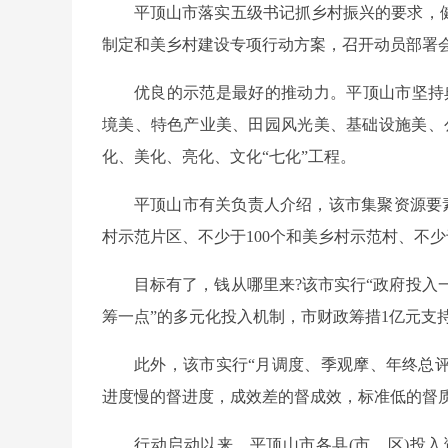
平顶山市落实五级书记抓乡村振兴的要求，
制定和美乡村建设专项行动方案，召开动员部署
优良的示范是最好的推动力。平顶山市坚持
境美、特色产业美、田园风光美、基础设施美、
化、美化、亮化、文化“七化”工程。
平顶山市有关负责人介绍，该市集聚资源要
村示范片区、不少于100个和美乡村示范村、不少于
目标有了，钱从哪里来?该市实行“政府投
筹一点”的多元化投入机制，市财政筹措1亿元支
此外，该市实行“月调度、季观摩、年终总评
进度慢的督进度，成效差的督成效，标准低的督
行动启动以来，平顶山市各县(市、区)投入