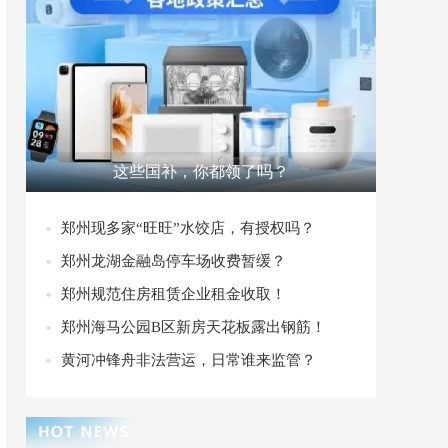
这些国补，你都领了吗？
郑州现多家“旺旺”水饺店，有授权吗？
郑州龙湖金融岛停车场收费暂缓？
郑州规范住房租赁企业租金收取！
郑州海马公园B区新房天花板露出钢筋！
黄河冲锋舟非法营运，日常谁来监管？