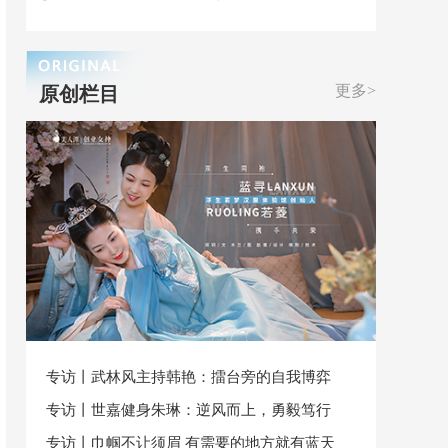
更多>
原创栏目
专访丨武林风主持韩艳：擂台旁的自我博弈
专访丨世嘉健身朱琳：逆风而上，勇毅笃行
专访丨巾帼不让须眉 有需要的地方就有蓝天