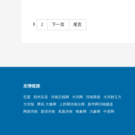
1
2
下一页
尾页
友情链接
百度
郑州乐居
河南日报网
大河网
河南商报
大河财立方
大河报
腾讯·大豫网
人民网河南分网
新华网河南频道
网易河南
新浪河南
凤凰河南
映象网
大象网
中原网