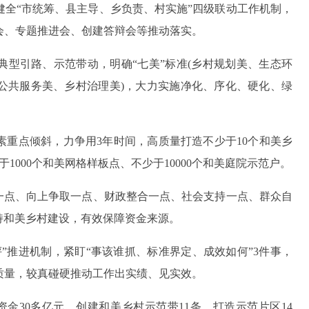
健全“市统筹、县主导、乡负责、村实施”四级联动工作机制，
会、专题推进会、创建答辩会等推动落实。
典型引路、示范带动，明确“七美”标准(乡村规划美、生态环
公共服务美、乡村治理美)，大力实施净化、序化、硬化、绿
素重点倾斜，力争用3年时间，高质量打造不少于10个和美乡
1000个和美网格样板点、不少于10000个和美庭院示范户。
入一点、向上争取一点、财政整合一点、社会支持一点、群众自
持和美乡村建设，有效保障资金来源。
”推进机制，紧盯“事该谁抓、标准界定、成效如何”3件事，
质量，较真碰硬推动工作出实绩、见实效。
资金30多亿元，创建和美乡村示范带11条，打造示范片区14