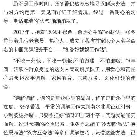
虽不是工作时间，张冬香仍然积极地寻求解决办法，并
与对方约定第二天见面详细了解情况。经过一番耐心的劝
导，电话那端的“火气”渐渐消散了。
2017年，抱着“退休不褪色，余热亦生辉”的想法，张冬
香带着几位老党员、热心人，成立了我省首家以个人名字命
名的巾帼党群服务平台——“冬香好妈妈工作站”。
“不收一分钱，不吃一顿饭;不怕跑腿，不怕磨嘴。”6年
间，活跃在群众身边的这支人民调解员队伍，用爱心和责任
心肩负起家事调解、家风教育、志愿服务、文化引领的使
命。
“调解调解，调的是群众心里的隔阂，解的是群众心里的
疙瘩。”张冬香说，平常的调解工作大到南水北调征迁纠纷，
小到婆媳拌嘴，只要拿捏好“情”和“理”两个字，问题就能迎刃
而解。经过长期的经验积累，张冬香总结了“冷却降温法”“换
位思考法”“双方互夸法”等多种调解技巧，凭借这些方法，已