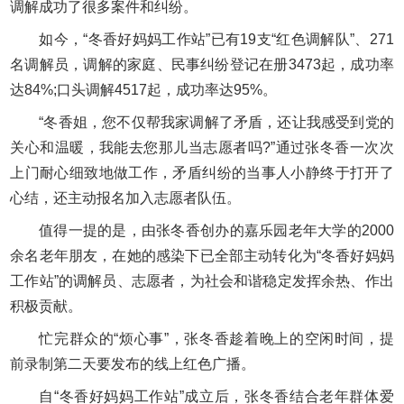
调解成功了很多案件和纠纷。
如今，“冬香好妈妈工作站”已有19支“红色调解队”、271
名调解员，调解的家庭、民事纠纷登记在册3473起，成功率
达84%;口头调解4517起，成功率达95%。
“冬香姐，您不仅帮我家调解了矛盾，还让我感受到党的
关心和温暖，我能去您那儿当志愿者吗?”通过张冬香一次次
上门耐心细致地做工作，矛盾纠纷的当事人小静终于打开了
心结，还主动报名加入志愿者队伍。
值得一提的是，由张冬香创办的嘉乐园老年大学的2000
余名老年朋友，在她的感染下已全部主动转化为“冬香好妈妈
工作站”的调解员、志愿者，为社会和谐稳定发挥余热、作出
积极贡献。
忙完群众的“烦心事”，张冬香趁着晚上的空闲时间，提
前录制第二天要发布的线上红色广播。
自“冬香好妈妈工作站”成立后，张冬香结合老年群体爱