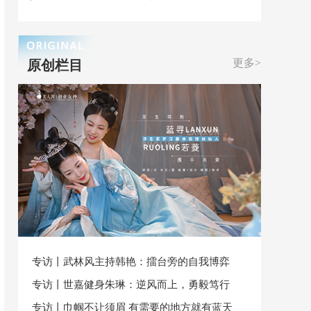
更多>
原创栏目
专访丨武林风主持韩艳：擂台旁的自我博弈
专访丨世嘉健身朱琳：逆风而上，勇毅笃行
专访丨巾帼不让须眉 有需要的地方就有蓝天