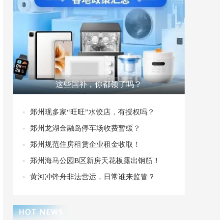
这些国补，你都领了吗？
郑州现多家“旺旺”水饺店，有授权吗？
郑州龙湖金融岛停车场收费暂缓？
郑州规范住房租赁企业租金收取！
郑州海马公园B区新房天花板露出钢筋！
黄河冲锋舟非法营运，日常谁来监管？