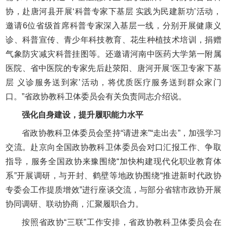
协，赴唐河县开展‘科普专家下基层 实践为民建新功’活动，
邀请6位省级首席科普专家深入基层一线，分别开展健康义
诊、科普宣传、青少年科技教育、花生种植技术培训，捐赠
气象防灾减灾科普挂图等。还邀请河南中医药大学第一附属
医院、省中医院的专家先后赴荥阳、唐河开展‘医卫专家下基
层 义诊服务送到家’活动，将优质医疗服务送到群众家门
口。”省政协教科卫体委员会有关负责同志介绍说。
强化自身建设，提升履职能力水平
省政协教科卫体委员会坚持“请进来”“走出去”，加强学习
交流。赴京向全国政协教科卫体委员会对口汇报工作、争取
指导，服务全国政协来豫围绕“加快构建现代化职业教育体
系”开展调研，与开封、鹤壁等地政协围绕“推进新时代政协
专委会工作提质增效”进行座谈交流，与部分省辖市政协开展
协同调研、联动协商，汇聚履职合力。
按照省政协“三联”工作安排，省政协教科卫体委员会在