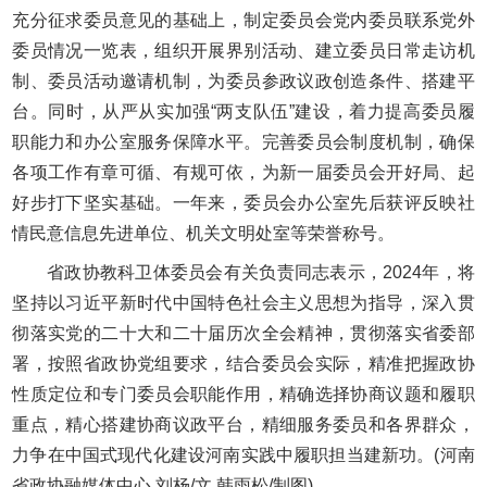
充分征求委员意见的基础上，制定委员会党内委员联系党外
委员情况一览表，组织开展界别活动、建立委员日常走访机
制、委员活动邀请机制，为委员参政议政创造条件、搭建平
台。同时，从严从实加强“两支队伍”建设，着力提高委员履
职能力和办公室服务保障水平。完善委员会制度机制，确保
各项工作有章可循、有规可依，为新一届委员会开好局、起
好步打下坚实基础。一年来，委员会办公室先后获评反映社
情民意信息先进单位、机关文明处室等荣誉称号。
省政协教科卫体委员会有关负责同志表示，2024年，将
坚持以习近平新时代中国特色社会主义思想为指导，深入贯
彻落实党的二十大和二十届历次全会精神，贯彻落实省委部
署，按照省政协党组要求，结合委员会实际，精准把握政协
性质定位和专门委员会职能作用，精确选择协商议题和履职
重点，精心搭建协商议政平台，精细服务委员和各界群众，
力争在中国式现代化建设河南实践中履职担当建新功。(河南
省政协融媒体中心 刘杨/文 韩雨松/制图)