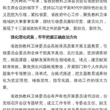
大河网讯 一年来，省政协教科卫体委员会在省政协党组
和主席会议的领导下，坚持以习近平新时代中国特色社会主
义思想为引领，紧扣省委、省政府中心工作，聚焦教科卫体
领域的大事要事实事，团结引领委员履职尽责、建言出力，
展现了十三届省政协开局之年的新气象、新担当、新作为。
强化理论武装，牢牢把握正确政治方向
省政协教科卫体委员会高标准高质量开展主题教育，引
领委员会委员和全体干部真学真信、见行见效。坚持调查研
究，精选课题，破解发展和民生领域难点、堵点，建言献策
精准有效。聚焦突出问题检视整改，开展部门和个人作风问
题集中专项整治，清单式、台账式推进，把主题教育成果转
化为坚定理想、锤炼党性、指导实践、推动工作的强大力
量。
省政协教科卫体委员会有声有色开展委员读书活动，分
党组召开会议专题研究，成立工作专班，专委会主任、副主
任轮流担纲领读领学任务，邀请25名党员委员轮流担任导读