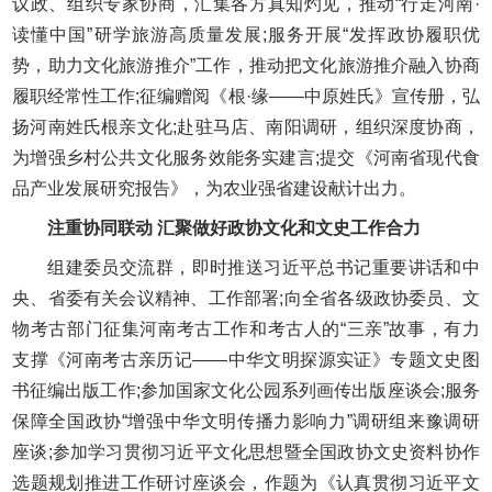
议政、组织专家协商，汇集各方真知灼见，推动“行走河南·
读懂中国”研学旅游高质量发展;服务开展“发挥政协履职优
势，助力文化旅游推介”工作，推动把文化旅游推介融入协商
履职经常性工作;征编赠阅《根·缘——中原姓氏》宣传册，弘
扬河南姓氏根亲文化;赴驻马店、南阳调研，组织深度协商，
为增强乡村公共文化服务效能务实建言;提交《河南省现代食
品产业发展研究报告》，为农业强省建设献计出力。
注重协同联动 汇聚做好政协文化和文史工作合力
组建委员交流群，即时推送习近平总书记重要讲话和中
央、省委有关会议精神、工作部署;向全省各级政协委员、文
物考古部门征集河南考古工作和考古人的“三亲”故事，有力
支撑《河南考古亲历记——中华文明探源实证》专题文史图
书征编出版工作;参加国家文化公园系列画传出版座谈会;服务
保障全国政协“增强中华文明传播力影响力”调研组来豫调研
座谈;参加学习贯彻习近平文化思想暨全国政协文史资料协作
选题规划推进工作研讨座谈会，作题为《认真贯彻习近平文