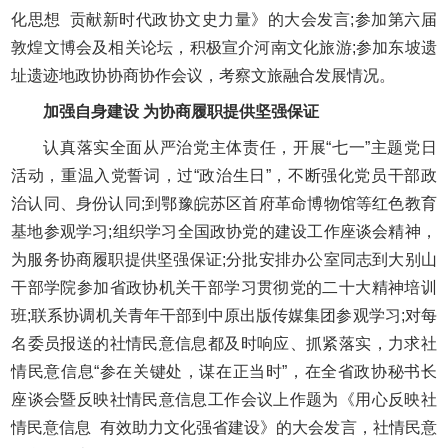
化思想 贡献新时代政协文史力量》的大会发言;参加第六届
敦煌文博会及相关论坛，积极宣介河南文化旅游;参加东坡遗
址遗迹地政协协商协作会议，考察文旅融合发展情况。
加强自身建设 为协商履职提供坚强保证
认真落实全面从严治党主体责任，开展“七一”主题党日
活动，重温入党誓词，过“政治生日”，不断强化党员干部政
治认同、身份认同;到鄂豫皖苏区首府革命博物馆等红色教育
基地参观学习;组织学习全国政协党的建设工作座谈会精神，
为服务协商履职提供坚强保证;分批安排办公室同志到大别山
干部学院参加省政协机关干部学习贯彻党的二十大精神培训
班;联系协调机关青年干部到中原出版传媒集团参观学习;对每
名委员报送的社情民意信息都及时响应、抓紧落实，力求社
情民意信息“参在关键处，谋在正当时”，在全省政协秘书长
座谈会暨反映社情民意信息工作会议上作题为《用心反映社
情民意信息 有效助力文化强省建设》的大会发言，社情民意