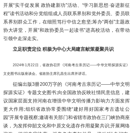
开展“实干促发展 政协建新功”活动、“学习新思想·奋进新征
程”读书活动和分党组组成人员联系界别和党外委员、委员联
系界别群众工作，在细照笃行中信之愈坚;筹办“两创”主题政
协大讲堂，开展“和政协委员一起读书”进高校活动，在带动
引领中走深走实。
立足职责定位 积极为中心大局建言献策凝聚共识
2024年1月22日，省政协召开《河南考古亲历记——中华文明探源实证》
文史图书出版座谈会。省政协主席孔昌生出席并讲话。
征编出版3册200万字的《河南考古亲历记——中华文明
探源实证》专题文史图书;向全国政协反映社情民意信息，建
议国家层面支持河南在增强中华文明传播力影响力方面发挥
更大作用;组织省政协常委围绕“建好用好国家考古遗址公
园”开展专题视察;邀请有关部门和省辖市政协在三门峡协商座
谈，为发挥仰韶文化和中原文化遗存作用凝聚共识;开展网络