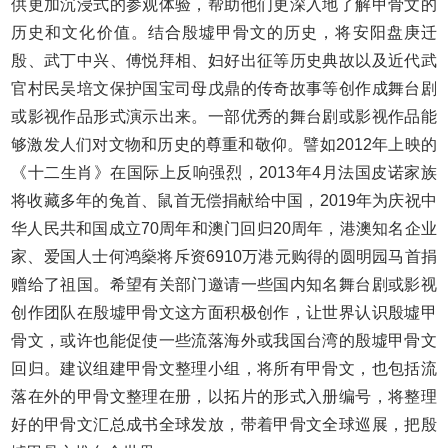
供更加沉浸式的参观体验，帮助他们更深入地了解甲骨文的
历史和文化价值。结合殷墟甲骨文的历史，将安阳盘庚迁
殷、武丁中兴、傅悦拜相、妇好出征等历史典故以及近代武
官村民吴培文保护国宝司母戊鼎的传奇故事等创作成舞台剧
或影视作品形式演示出来。一部优秀的舞台剧或影视作品能
够激发人们对文物和历史的尊重和敬仰。譬如2012年上映的
《十二生肖》在国际上反响强烈，2013年4月法国皮诺家族
将收藏多年的兔首、鼠首无偿捐献给中国，2019年为庆祝中
华人民共和国成立70周年和澳门回归20周年，港澳知名企业
家、爱国人士何鸿燊将斥资6910万港元购得的圆明园马首捐
赠给了祖国。希望有关部门邀请一些国内知名舞台剧或影视
创作团队在殷墟甲骨文这方面积极创作，让世界认识殷墟甲
骨文，或许也能促使一些流落海外或我国台湾的殷墟甲骨文
回归。建议组建甲骨文整理小组，将所有甲骨文，也包括流
落在外的甲骨文整理在册，以拓片的形式入册编号，将整理
好的甲骨文汇总成书全球发放，带着甲骨文全球巡展，把殷