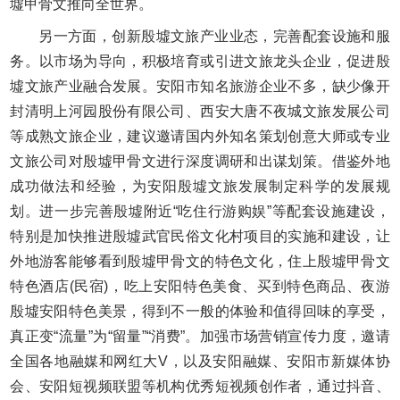
墟甲骨文推向全世界。
另一方面，创新殷墟文旅产业业态，完善配套设施和服
务。以市场为导向，积极培育或引进文旅龙头企业，促进殷
墟文旅产业融合发展。安阳市知名旅游企业不多，缺少像开
封清明上河园股份有限公司、西安大唐不夜城文旅发展公司
等成熟文旅企业，建议邀请国内外知名策划创意大师或专业
文旅公司对殷墟甲骨文进行深度调研和出谋划策。借鉴外地
成功做法和经验，为安阳殷墟文旅发展制定科学的发展规
划。进一步完善殷墟附近“吃住行游购娱”等配套设施建设，
特别是加快推进殷墟武官民俗文化村项目的实施和建设，让
外地游客能够看到殷墟甲骨文的特色文化，住上殷墟甲骨文
特色酒店(民宿)，吃上安阳特色美食、买到特色商品、夜游
殷墟安阳特色美景，得到不一般的体验和值得回味的享受，
真正变“流量”为“留量”“消费”。加强市场营销宣传力度，邀请
全国各地融媒和网红大V，以及安阳融媒、安阳市新媒体协
会、安阳短视频联盟等机构优秀短视频创作者，通过抖音、