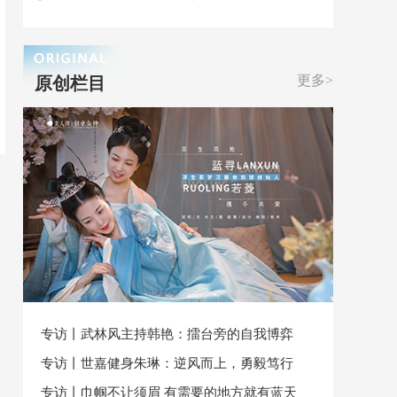
更多>
原创栏目
专访丨武林风主持韩艳：擂台旁的自我博弈
专访丨世嘉健身朱琳：逆风而上，勇毅笃行
专访丨巾帼不让须眉 有需要的地方就有蓝天