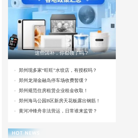
这些国补，你都领了吗？
郑州现多家“旺旺”水饺店，有授权吗？
郑州龙湖金融岛停车场收费暂缓？
郑州规范住房租赁企业租金收取！
郑州海马公园B区新房天花板露出钢筋！
黄河冲锋舟非法营运，日常谁来监管？