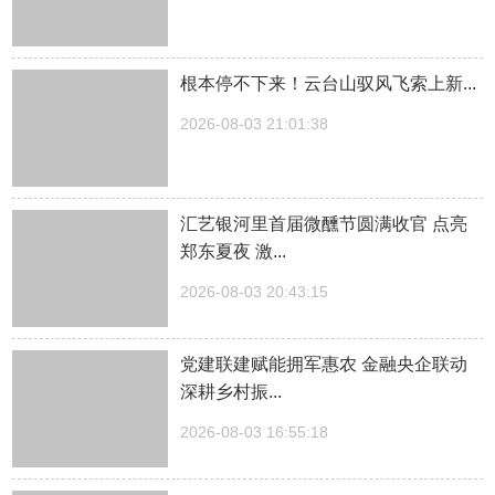
根本停不下来！云台山驭风飞索上新...
2026-08-03 21:01:38
汇艺银河里首届微醺节圆满收官 点亮
郑东夏夜 激...
2026-08-03 20:43:15
党建联建赋能拥军惠农 金融央企联动
深耕乡村振...
2026-08-03 16:55:18