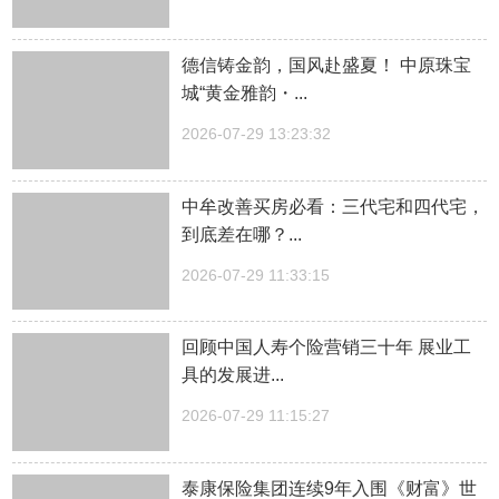
德信铸金韵，国风赴盛夏！ 中原珠宝
城“黄金雅韵・...
2026-07-29 13:23:32
中牟改善买房必看：三代宅和四代宅，
到底差在哪？...
2026-07-29 11:33:15
回顾中国人寿个险营销三十年 展业工
具的发展进...
2026-07-29 11:15:27
泰康保险集团连续9年入围《财富》世