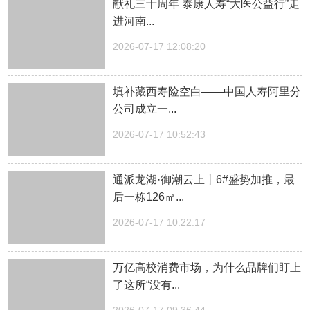
献礼三十周年 泰康人寿“大医公益行”走
进河南...
2026-07-17 12:08:20
填补藏西寿险空白——中国人寿阿里分
公司成立一...
2026-07-17 10:52:43
通派龙湖·御潮云上丨6#盛势加推，最
后一栋126㎡...
2026-07-17 10:22:17
万亿高校消费市场，为什么品牌们盯上
了这所“没有...
2026-07-17 09:36:44