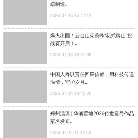
端制造...
2026-07-15 15:47:14
爆火出圈！云台山茱萸峰“花式爬山”挑
战赛开启！...
2026-07-14 18:51:39
中国人寿以责任回应信赖，用科技传递
温情，守护岁月...
2026-07-14 14:42:26
郑州澐璟 | 华润置地2026传世壹号作品
案名发布...
2026-07-14 11:14:00