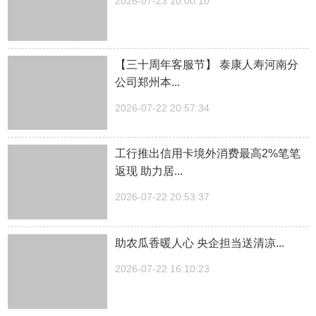
2026-07-23 10:00:10
【三十周年客服节】 泰康人寿河南分
公司郑州本...
2026-07-22 20:57:34
工行推出信用卡境外消费最高2%笔笔
返现 助力居...
2026-07-22 20:53:37
助农瓜香暖人心 央企担当送清凉...
2026-07-22 16:10:23