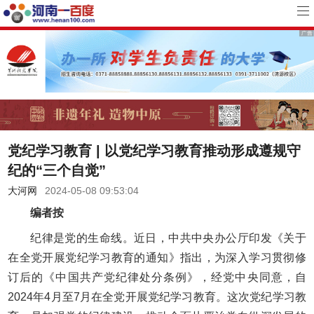
党纪学习教育 | 以党纪学习教育推动形成遵规守
纪的“三个自觉”
大河网
2024-05-08 09:53:04
编者按
纪律是党的生命线。近日，中共中央办公厅印发《关于
在全党开展党纪学习教育的通知》指出，为深入学习贯彻修
订后的《中国共产党纪律处分条例》，经党中央同意，自
2024年4月至7月在全党开展党纪学习教育。这次党纪学习教