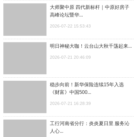
大师聚中原 四代新标杆｜中原好房子
高峰论坛暨华...
2026-07-22 15:53:43
明日神秘大咖！云台山大秋千荡起来...
2026-07-21 20:46:09
稳步向前！新华保险连续15年入选
《财富》中国500...
2026-07-21 16:28:39
工行河南省分行：炎炎夏日里 服务沁
人心...