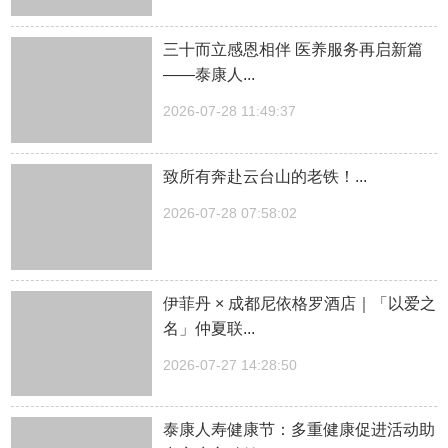
三十而立感恩相伴 医养服务再启新篇
——泰康人...
2026-07-28 11:49:37
致所有奔赴云台山的老铁！...
2026-07-28 07:58:02
伊菲丹 × 成都尼依格罗酒店｜「以爱之
名」仲夏联...
2026-07-27 14:28:50
泰康人寿健康节：多重健康促进活动助