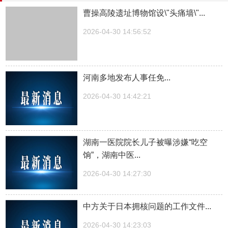
曹操高陵遗址博物馆设\"头痛墙\"...
2026-04-30 14:56:52
河南多地发布人事任免...
2026-04-30 14:42:21
湖南一医院院长儿子被曝涉嫌“吃空
饷”，湖南中医...
2026-04-30 14:27:30
中方关于日本拥核问题的工作文件...
2026-04-30 14:23:03