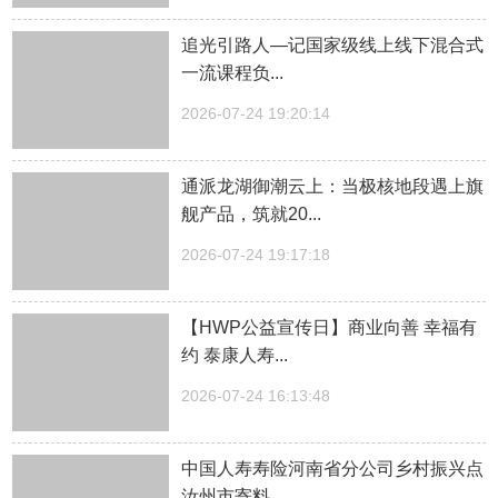
追光引路人—记国家级线上线下混合式
一流课程负...
2026-07-24 19:20:14
通派龙湖御潮云上：当极核地段遇上旗
舰产品，筑就20...
2026-07-24 19:17:18
【HWP公益宣传日】商业向善 幸福有
约 泰康人寿...
2026-07-24 16:13:48
中国人寿寿险河南省分公司乡村振兴点
汝州市寄料...