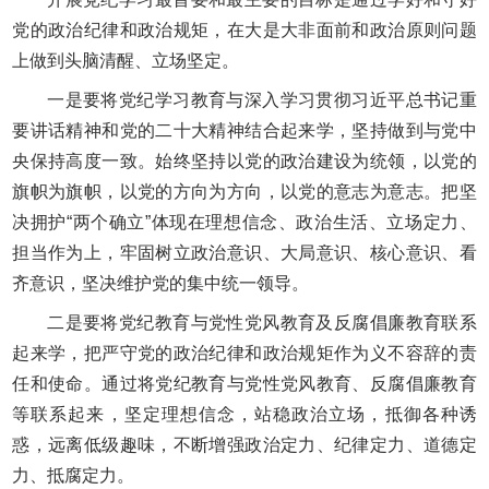
党的政治纪律和政治规矩，在大是大非面前和政治原则问题
上做到头脑清醒、立场坚定。
一是要将党纪学习教育与深入学习贯彻习近平总书记重
要讲话精神和党的二十大精神结合起来学，坚持做到与党中
央保持高度一致。始终坚持以党的政治建设为统领，以党的
旗帜为旗帜，以党的方向为方向，以党的意志为意志。把坚
决拥护“两个确立”体现在理想信念、政治生活、立场定力、
担当作为上，牢固树立政治意识、大局意识、核心意识、看
齐意识，坚决维护党的集中统一领导。
二是要将党纪教育与党性党风教育及反腐倡廉教育联系
起来学，把严守党的政治纪律和政治规矩作为义不容辞的责
任和使命。通过将党纪教育与党性党风教育、反腐倡廉教育
等联系起来，坚定理想信念，站稳政治立场，抵御各种诱
惑，远离低级趣味，不断增强政治定力、纪律定力、道德定
力、抵腐定力。