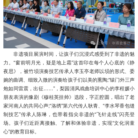
非遗项目展演时间，让孩子们沉浸式感受到了非遗的魅
力。“窗前明月光，疑是地上霜”这首印在每个人心底的《静
夜思》，被竹埙演奏技艺传承人李玉亭老师以埙的形式、委
婉的曲调、细致入微的演奏给孩子们以美的熏陶;“辕门外三声
炮如同雷震，出征……”，梨园清风戏曲培训中心的李程媛小
朋友表演的豫剧《穆桂英挂帅》选段，字正腔圆，唱出了老
家河南人的共同心声;“洛绣”第六代传人耿青、“李水琴香包缝
制技艺”传承人陈琳，也带着指尖非遗的“飞针走线”闪亮登
场。孩子们近距离接触、了解和体验非遗，实现“文化润童
心”的教育目标。