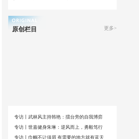
更多>
原创栏目
专访丨武林风主持韩艳：擂台旁的自我博弈
专访丨世嘉健身朱琳：逆风而上，勇毅笃行
专访丨巾帼不让须眉 有需要的地方就有蓝天