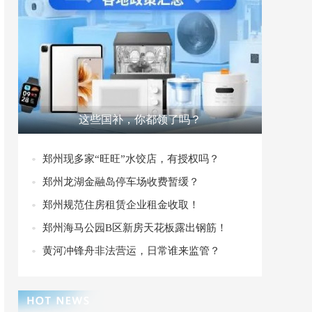
这些国补，你都领了吗？
郑州现多家“旺旺”水饺店，有授权吗？
郑州龙湖金融岛停车场收费暂缓？
郑州规范住房租赁企业租金收取！
郑州海马公园B区新房天花板露出钢筋！
黄河冲锋舟非法营运，日常谁来监管？