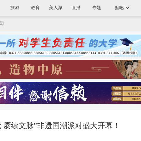
旅游
教育
美人潭
直播
专题
贴吧
闻
非遗 赓续文脉”非遗国潮派对盛大开幕！