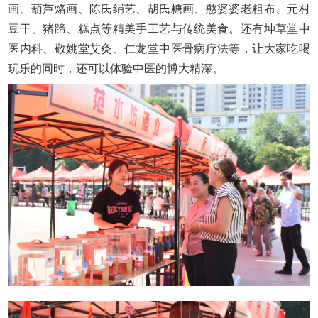
画、葫芦烙画、陈氏绢艺、胡氏糖画、憨婆婆老粗布、元村
豆干、猪蹄、糕点等精美手工艺与传统美食。还有坤草堂中
医内科、敬姚堂艾灸、仁龙堂中医骨病疗法等，让大家吃喝
玩乐的同时，还可以体验中医的博大精深。