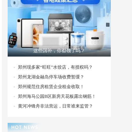
这些国补，你都领了吗？
郑州现多家“旺旺”水饺店，有授权吗？
郑州龙湖金融岛停车场收费暂缓？
郑州规范住房租赁企业租金收取！
郑州海马公园B区新房天花板露出钢筋！
黄河冲锋舟非法营运，日常谁来监管？