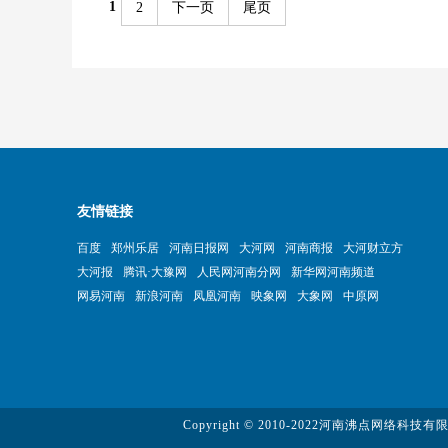
1
2
下一页
尾页
友情链接
百度
郑州乐居
河南日报网
大河网
河南商报
大河财立方
大河报
腾讯·大豫网
人民网河南分网
新华网河南频道
网易河南
新浪河南
凤凰河南
映象网
大象网
中原网
Copyright © 2010-2022河南沸点网络科技