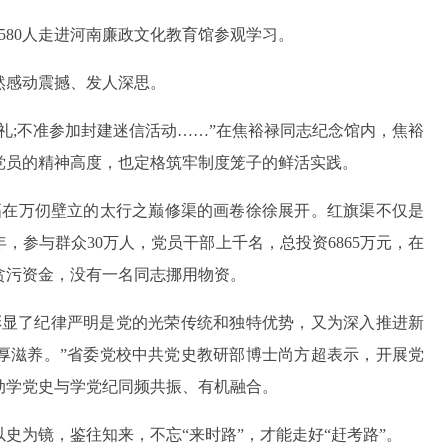
0580人走进河南廉政文化教育馆参观学习。
然感动震撼、发人深思。
礼;不准参加封建迷信活动……”在焦裕禄同志纪念馆内，焦裕
党员的精神高度，也定格筑牢制度笼子的鲜活实践。
一幅在万仞壁立的太行之巅修渠的画卷徐徐展开。红旗渠不仅是
，参与群众30万人，党员干部上千名，总投资6865万元，在
贪污资金，没有一名同志挪用物资。
彰显了纪律严明是党的光荣传统和独特优势，又为深入推进新
厚滋养。”省委党校中共党史教研部博士尚方超表示，开展党
动学党史与学党纪同频共振、有机融合。
史为镜，鉴往知来，不忘“来时路”，才能走好“赶考路”。