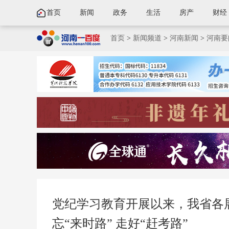
首页
新闻
政务
生活
房产
财经
首页
>
新闻频道
>
河南新闻
>
河南要
党纪学习教育开展以来，我省各
忘“来时路” 走好“赶考路”