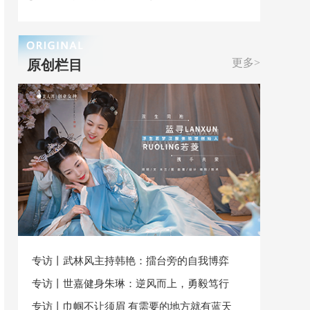
更多>
原创栏目
专访丨武林风主持韩艳：擂台旁的自我博弈
专访丨世嘉健身朱琳：逆风而上，勇毅笃行
专访丨巾帼不让须眉 有需要的地方就有蓝天