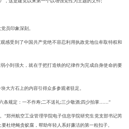
定》，这是建党以来第一个以增强党性为主题的文件;
大党员印象深刻。
直观感受到了中国共产党绝不容忍利用执政党地位牟取特权和
从弱小到强大，就在于把打造铁的纪律作为完成自身使命的要
一块大方石上的内容引得众多参观者驻足。
条规定：一不作寿;二不送礼;三少敬酒;四少拍掌……”
用。”郑州航空工业管理学院电子信息学院研究生党支部书记芮
上要杜绝蝇贪蚁腐，帮助年轻人系好廉洁的第一粒扣子。