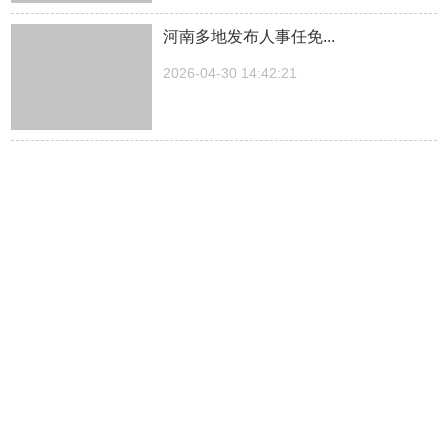
河南多地发布人事任免...
2026-04-30 14:42:21
湖南一医院院长儿子被曝涉嫌“吃空
饷”，湖南中医...
2026-04-30 14:27:30
中方关于日本拥核问题的工作文件...
2026-04-30 14:23:03
抖音“五一”消费预测：郑州、成都、厦
门等城消费...